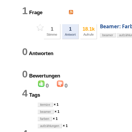
1
Frage
Beamer: Far
1
1
18.1k
Stimme
Antwort
Aufrufe
beamer
aufzählu
0
Antworten
0
Bewertungen
0
0
4
Tags
× 1
itemize
× 1
beamer
× 1
farben
× 1
aufzählungen