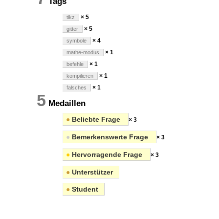
Tags
× 5
tikz
× 5
gitter
× 4
symbole
× 1
mathe-modus
× 1
befehle
× 1
kompilieren
× 1
falsches
5
Medaillen
●
Beliebte Frage
× 3
●
Bemerkenswerte Frage
× 3
●
Hervorragende Frage
× 3
●
Unterstützer
●
Student