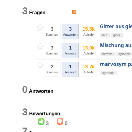
3
Fragen
Gitter aus g
3
3
15.5k
Stimmen
Antworten
Aufrufe
tikz
gitter
Mischung au
3
1
13.0k
Stimmen
Antwort
Aufrufe
befehle
symbole
marvosym p
2
1
13.7k
Stimmen
Antwort
Aufrufe
symbole
0
Antworten
3
Bewertungen
3
0
7