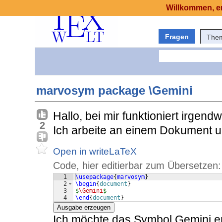
Willkommen, er
Fragen
The
marvosym package \Gemini
Hallo, bei mir funktioniert irge
2
Ich arbeite an einem Dokument 
Open in writeLaTeX
Code, hier editierbar zum Übersetzen:
1
\usepackage
{
marvosym
}
2
\begin
{
document
}
3
$
\Gemini
$
4
\end
{
document
}
Ausgabe erzeugen
Ich möchte das Symbol Gemini er