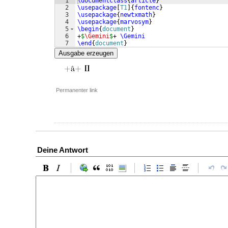
1
\documentclass
{
article
}
2
\usepackage
[
T1
]
{
fontenc
}
3
\usepackage
{
newtxmath
}
4
\usepackage
{
marvosym
}
5
\begin
{
document
}
6
+
$
\Gemini
$
+ 
\Gemini
7
\end
{
document
}
Ausgabe erzeugen
Permanenter link
Deine Antwort