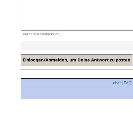
[Vorschau ausblenden]
über
|
FAQ