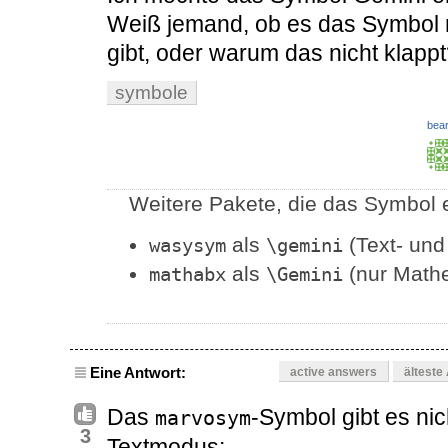
Weiß jemand, ob es das Symbol 
gibt, oder warum das nicht klapp
symbole
bear
Weitere Pakete, die das Symbol e
als
(Text- un
wasysym
\gemini
als
(nur Math
mathabx
\Gemini
Eine Antwort:
active answers
älteste
Das
-Symbol gibt es ni
marvosym
3
Textmodus: