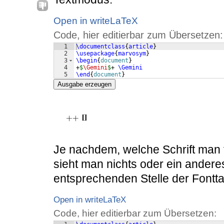
Open in writeLaTeX
Code, hier editierbar zum Übersetzen:
1
\documentclass
{
article
}
2
\usepackage
{
marvosym
}
3
\begin
{
document
}
4
+
$
\Gemini
$
+ 
\Gemini
5
\end
{
document
}
Ausgabe erzeugen
Je nachdem, welche Schrift man
sieht man nichts oder ein andere
entsprechenden Stelle der Fonttab
Open in writeLaTeX
Code, hier editierbar zum Übersetzen: