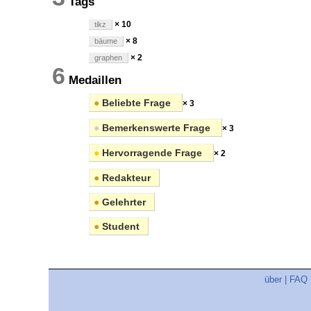
Tags
× 10
tikz
× 8
bäume
× 2
graphen
6
Medaillen
●
Beliebte Frage
× 3
●
Bemerkenswerte Frage
× 3
●
Hervorragende Frage
× 2
●
Redakteur
●
Gelehrter
●
Student
über
|
FAQ