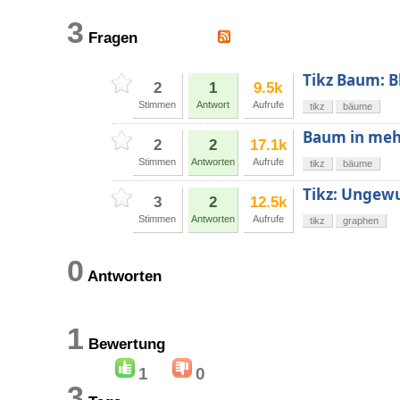
3
Fragen
Tikz Baum: B
2
1
9.5k
Stimmen
Antwort
Aufrufe
tikz
bäume
Baum in meh
2
2
17.1k
Stimmen
Antworten
Aufrufe
tikz
bäume
Tikz: Ungewu
3
2
12.5k
Stimmen
Antworten
Aufrufe
tikz
graphen
0
Antworten
1
Bewertung
1
0
3