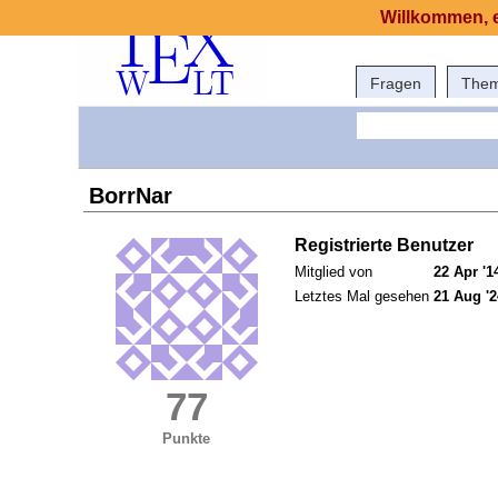
Willkommen, e
Fragen
The
BorrNar
Registrierte Benutzer
Mitglied von
22 Apr '1
Letztes Mal gesehen
21 Aug '2
77
Punkte