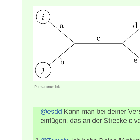
Permanenter link
@esdd
Kann man bei deiner Versi
einfügen, das an der Strecke c ve
2