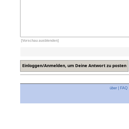
[Vorschau ausblenden]
über
|
FAQ