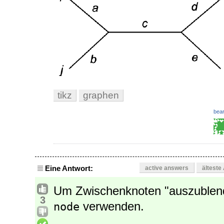
tikz
graphen
bear
Eine Antwort:
active answers
älteste
Um Zwischenknoten "auszublen
3
verwenden.
node