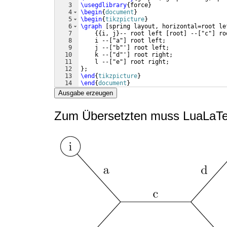
3
\usegdlibrary
{
force
}
4
\begin
{
document
}
5
\begin
{
tikzpicture
}
6
\graph
[
spring layout, horizontal=root le
7
{{
i, j
}
-- root left 
[
root
]
 --
[
"c"
]
 ro
8
    i --
[
"a"
]
 root left;
9
    j --
[
"b"'
]
 root left;
10
    k --
[
"d"'
]
 root right;
11
    l --
[
"e"
]
 root right;
12
}
;
13
\end
{
tikzpicture
}
14
\end
{
document
}
Ausgabe erzeugen
Zum Übersetzten muss LuaLaTe