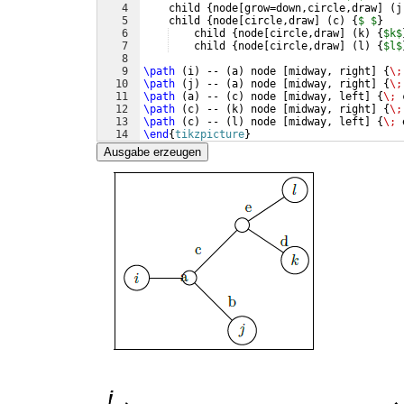
4
    child 
{
node
[
grow=down,circle,draw
]
(
j
5
    child 
{
node
[
circle,draw
]
(
c
)
{
$ $
}
6
    child 
{
node
[
circle,draw
]
(
k
)
{
$k$
7
    child 
{
node
[
circle,draw
]
(
l
)
{
$l$
8
9
\path
(
i
)
 -- 
(
a
)
 node 
[
midway, right
]
{
\;
10
\path
(
j
)
 -- 
(
a
)
 node 
[
midway, right
]
{
\;
11
\path
(
a
)
 -- 
(
c
)
 node 
[
midway, left
]
{
\;
 
12
\path
(
c
)
 -- 
(
k
)
 node 
[
midway, right
]
{
\;
13
\path
(
c
)
 -- 
(
l
)
 node 
[
midway, left
]
{
\;
 
14
\end
{
tikzpicture
}
Ausgabe erzeugen