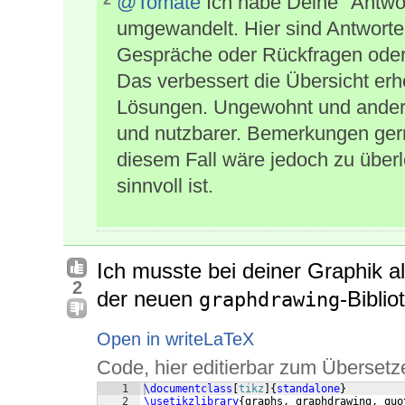
@Tomate
Ich habe Deine "Antwo
umgewandelt. Hier sind Antworten
Gespräche oder Rückfragen oder
Das verbessert die Übersicht erhe
Lösungen. Ungewohnt und anders
und nutzbarer. Bemerkungen gern
diesem Fall wäre jedoch zu überl
sinnvoll ist.
Ich musste bei deiner Graphik a
2
der neuen
-Bibli
graphdrawing
Open in writeLaTeX
Code, hier editierbar zum Übersetz
1
\documentclass
[
tikz
]
{
standalone
}
2
\usetikzlibrary
{
graphs, graphdrawing, quo