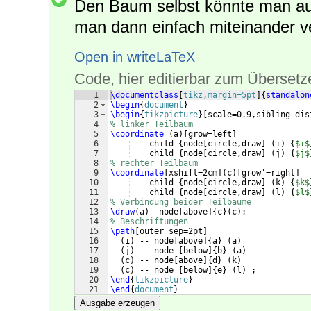
Den Baum selbst könnte man au
man dann einfach miteinander v
Open in writeLaTeX
Code, hier editierbar zum Übersetz
1
\documentclass
[
tikz,margin=5pt
]
{
standalon
2
\begin
{
document
}
3
\begin
{
tikzpicture
}
[
scale=0.9,sibling dis
4
% linker Teilbaum
5
\coordinate
(
a
)
[
grow=left
]
6
    child 
{
node
[
circle,draw
]
(
i
)
{
$i$
7
    child 
{
node
[
circle,draw
]
(
j
)
{
$j$
8
% rechter Teilbaum
9
\coordinate
[
xshift=2cm
]
(
c
)
[
grow'=right
]
10
    child 
{
node
[
circle,draw
]
(
k
)
{
$k$
11
    child 
{
node
[
circle,draw
]
(
l
)
{
$l$
12
% Verbindung beider Teilbäume
13
\draw
(
a
)
--node
[
above
]
{
c
}
(
c
)
;
14
% Beschriftungen
15
\path
[
outer sep=2pt
]
16
(
i
)
 -- node
[
above
]
{
a
}
(
a
)
17
(
j
)
 -- node 
[
below
]
{
b
}
(
a
)
18
(
c
)
 -- node
[
above
]
{
d
}
(
k
)
19
(
c
)
 -- node 
[
below
]
{
e
}
(
l
)
 ;
20
\end
{
tikzpicture
}
21
\end
{
document
}
Ausgabe erzeugen