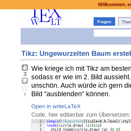
Willkommen, er
Fragen
The
Tikz: Ungewurzelten Baum erstel
Wie kriege ich mit Tikz am best
3
sodass er wie im 2. Bild aussieht
unschön. Auch würde ich gern di
Bild "ausblenden" können.
1
Open in writeLaTeX
Code, hier editierbar zum Übersetzen:
1
\begin
{
tikzpicture
}
[
scale=0.9,level/.styl
2
\node
[
circle,draw
]
(
i
)
{
$i$
}
3
  child 
{
node
[
circle,draw
]
(
a
)
{
$ $
}