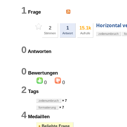
1
Frage
Horizontal v
2
1
15.1k
Stimmen
Antwort
Aufrufe
zeilenumbruch
f
0
Antworten
0
Bewertungen
0
0
2
Tags
× 7
zeilenumbruch
× 7
formatierung
4
Medaillen
●
Beliebte Frage