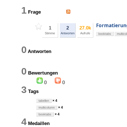
1
Frage
Formatierung
1
2
27.0k
Stimme
Antworten
Aufrufe
booktabs
multic
0
Antworten
0
Bewertungen
0
0
3
Tags
× 4
tabellen
× 4
multicolumn
× 4
booktabs
4
Medaillen