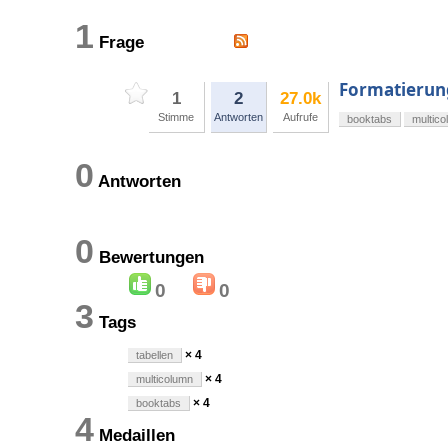
1
Frage
Formatierung
1
2
27.0k
Stimme
Antworten
Aufrufe
booktabs
multic
0
Antworten
0
Bewertungen
0
0
3
Tags
× 4
tabellen
× 4
multicolumn
× 4
booktabs
4
Medaillen