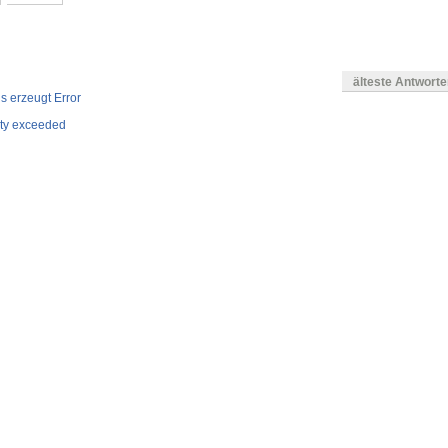
älteste Antwort
is erzeugt Error
ity exceeded
en