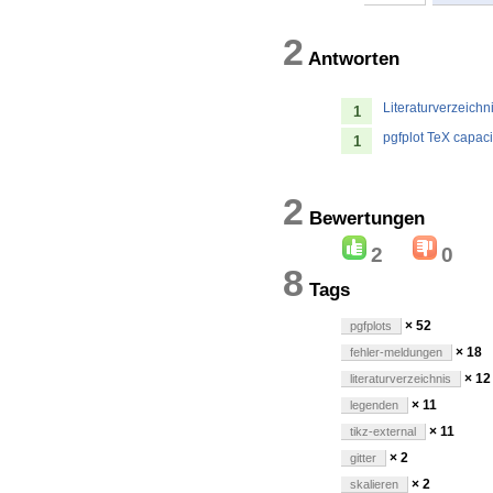
2
Antworten
Literaturverzeichn
1
pgfplot TeX capac
1
2
Bewertung
2
0
8
Tags
× 52
pgfplots
× 18
fehler-meldungen
× 12
literaturverzeichnis
× 11
legenden
× 11
tikz-external
× 2
gitter
× 2
skalieren