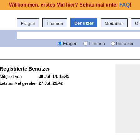
Willkommen, erstes Mal hier? Schau mal unter
FAQ
!
Benutzer
Fragen
Themen
Medaillen
Of
Fragen
Themen
Benutzer
Registrierte Benutzer
Mitglied von
30 Jul '14, 16:45
Letztes Mal gesehen
27 Jul, 22:42