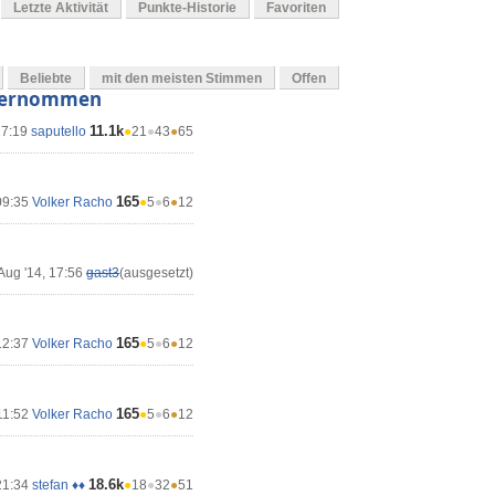
Letzte Aktivität
Punkte-Historie
Favoriten
Beliebte
mit den meisten Stimmen
Offen
übernommen
11.1k
17:19
saputello
●
21
●
43
●
65
165
09:35
Volker Racho
●
5
●
6
●
12
Aug '14, 17:56
gast3
(ausgesetzt)
165
12:37
Volker Racho
●
5
●
6
●
12
165
11:52
Volker Racho
●
5
●
6
●
12
18.6k
21:34
stefan ♦♦
●
18
●
32
●
51