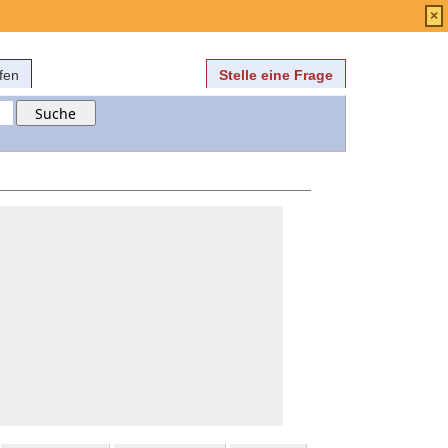
Anmelden
über
FAQ
×
fen
Stelle eine Frage