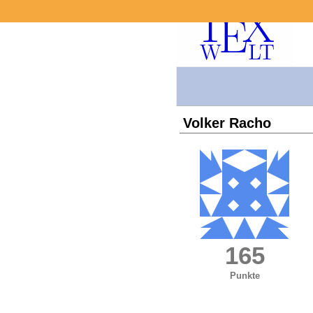
Volker Racho
165
Punkte