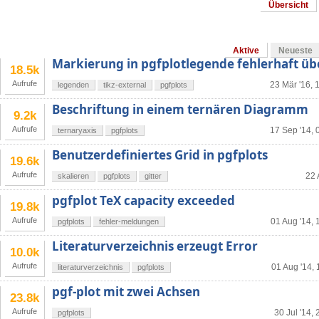
Übersicht
Aktive
Neueste
Markierung in pgfplotlegende fehlerhaft 
18.5k
Aufrufe
23 Mär '16, 
legenden
tikz-external
pgfplots
Beschriftung in einem ternären Diagramm
9.2k
Aufrufe
17 Sep '14, 
ternaryaxis
pgfplots
Benutzerdefiniertes Grid in pgfplots
19.6k
Aufrufe
22 
skalieren
pgfplots
gitter
pgfplot TeX capacity exceeded
19.8k
Aufrufe
01 Aug '14, 
pgfplots
fehler-meldungen
Literaturverzeichnis erzeugt Error
10.0k
Aufrufe
01 Aug '14, 
literaturverzeichnis
pgfplots
pgf-plot mit zwei Achsen
23.8k
Aufrufe
30 Jul '14, 
pgfplots