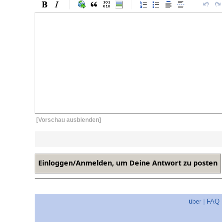
[Vorschau ausblenden]
über
|
FAQ