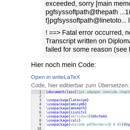
exceeded, sorry [main mem
pgfsyssoftpath@thepath ...
t}pgfsyssoftpath@linetoto... 
! ==> Fatal error occurred, 
Transcript written on Diploma
failed for some reason (see lo
Hier noch mein Code:
Open in writeLaTeX
Code, hier editierbar zum Übersetzen:
1
\documentclass
[
11pt,a4paper,oneside,chapt
2
3
\usepackage
{
latexsym
}
4
\usepackage
{
amssymb
}
5
\usepackage
{
amsmath
}
6
\usepackage
{
siunitx
}
7
\usepackage
[
version=3
]
{
mhchem
}
8
\usepackage
{
calc
}
9
\usepackage
[
unicode,pdfborder={0 0 0}
]
{
hy
10