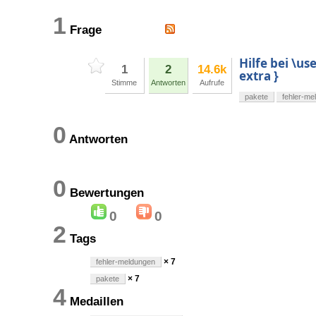
1
Frage
Hilfe bei \u
1
2
14.6k
extra }
Stimme
Antworten
Aufrufe
pakete
fehler-me
0
Antworten
0
Bewertungen
0
0
2
Tags
× 7
fehler-meldungen
× 7
pakete
4
Medaillen