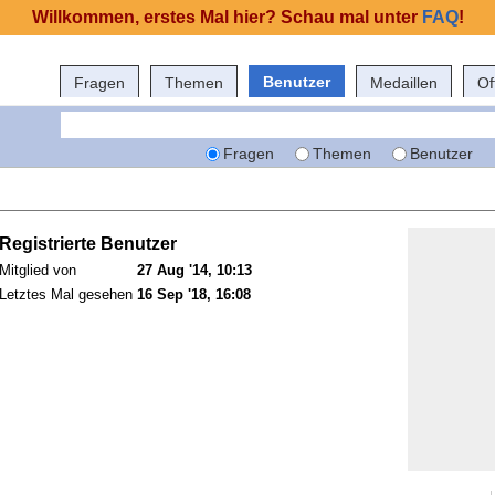
Willkommen, erstes Mal hier? Schau mal unter
FAQ
!
Benutzer
Fragen
Themen
Medaillen
Of
Fragen
Themen
Benutzer
Registrierte Benutzer
Mitglied von
27 Aug '14, 10:13
Letztes Mal gesehen
16 Sep '18, 16:08