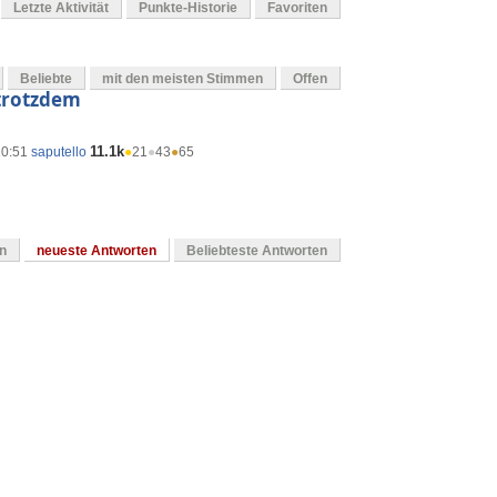
Letzte Aktivität
Punkte-Historie
Favoriten
Beliebte
mit den meisten Stimmen
Offen
 trotzdem
11.1k
10:51
saputello
●
21
●
43
●
65
en
neueste Antworten
Beliebteste Antworten