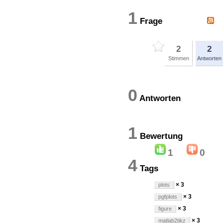
1
Frage
2
2
Stimmen
Antworten
0
Antworten
1
Bewertun
1
0
4
Tags
× 3
plots
× 3
pgfplots
× 3
figure
× 3
matlab2tikz