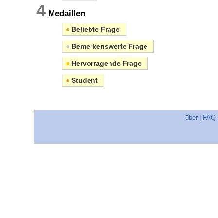
4
Medaillen
●
Beliebte Frage
●
Bemerkenswerte Frage
●
Hervorragende Frage
●
Student
über
|
FAQ