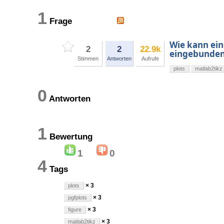
1
Frage
Wie kann ein
2
2
22.9k
eingebunde
Stimmen
Antworten
Aufrufe
plots
matlab2tikz
0
Antworten
1
Bewertung
1
0
4
Tags
× 3
plots
× 3
pgfplots
× 3
figure
× 3
matlab2tikz