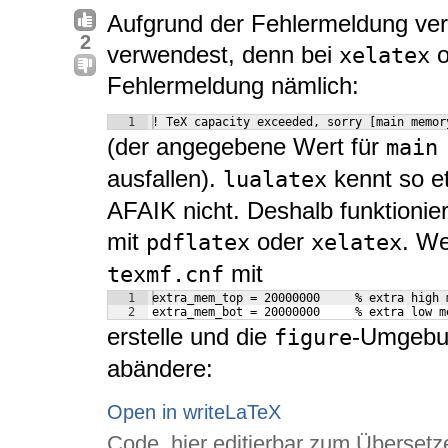
Aufgrund der Fehlermeldung ve
2
verwendest, denn bei
o
xelatex
Fehlermeldung nämlich:
1
! TeX capacity exceeded, sorry [main memor
(der angegebene Wert für
main
ausfallen).
kennt so e
lualatex
AFAIK nicht. Deshalb funktionie
mit
oder
. We
pdflatex
xelatex
mit
texmf.cnf
1
extra_mem_top = 20000000     % extra high 
2
extra_mem_bot = 20000000     % extra low m
erstelle und die
-Umgeb
figure
abändere:
Open in writeLaTeX
Code, hier editierbar zum Übersetz