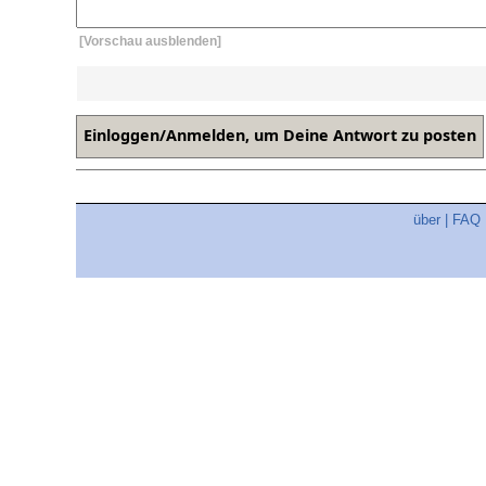
[Vorschau ausblenden]
über
|
FAQ