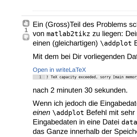
Ein (Gross)Teil des Problems sc
1
von
zu liegen: De
matlab2tikz
einen (gleichartigen)
B
\addplot
Mit dem bei Dir vorliegenden Da
Open in writeLaTeX
1
! TeX capacity exceeded, sorry [main memor
nach 2 minuten 30 sekunden.
Wenn ich jedoch die Eingabedatei
einen
Befehl mit sehr
\addplot
Eingabedaten in eine Datei
dat
das Ganze innerhalb der Speich