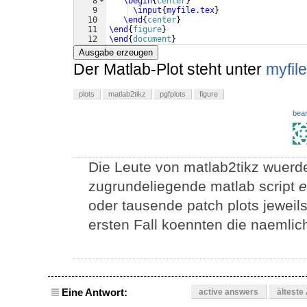
8
\begin
{
center
}
9
\input
{
myfile.tex
}
10
\end
{
center
}
11
\end
{
figure
}
12
\end
{
document
}
Ausgabe erzeugen
Der Matlab-Plot steht unter
myfile
plots
matlab2tikz
pgfplots
figure
bear
Die Leute von matlab2tikz wuerd
zugrundeliegende matlab script
e
oder tausende patch plots jeweils
ersten Fall koennten die naemli
Eine Antwort:
active answers
älteste