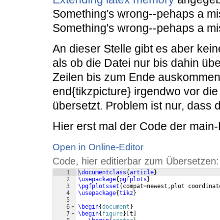
Something's wrong--pehaps a mis
Something's wrong--pehaps a mis
An dieser Stelle gibt es aber ke
als ob die Datei nur bis dahin üb
Zeilen bis zum Ende auskomment
end{tikzpicture} irgendwo vor die
übersetzt. Problem ist nur, dass d
Hier erst mal der Code der main-
Open in Online-Editor
Code, hier editierbar zum Übersetzen:
1
\documentclass
{
article
}
2
\usepackage
{
pgfplots
}
3
\pgfplotsset
{
compat=newest,plot coordinat
4
\usepackage
{
tikz
}
5
6
\begin
{
document
}
7
\begin
{
figure
}
[
t
]