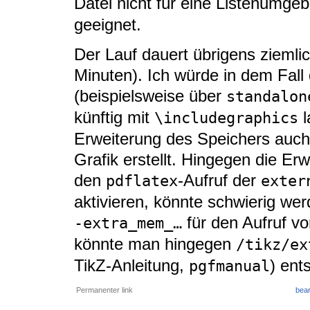
Datei nicht für eine Listenumge
geeignet.
Der Lauf dauert übrigens ziemli
Minuten). Ich würde in dem Fall
(beispielsweise über
standalon
künftig mit
l
\includegraphics
Erweiterung des Speichers auch
Grafik erstellt. Hingegen die Er
den
-Aufruf der
pdflatex
exter
aktivieren, könnte schwierig we
für den Aufruf v
-extra_mem_…
könnte man hingegen
/tikz/ex
TikZ-Anleitung,
) ent
pgfmanual
Permanenter link
bear