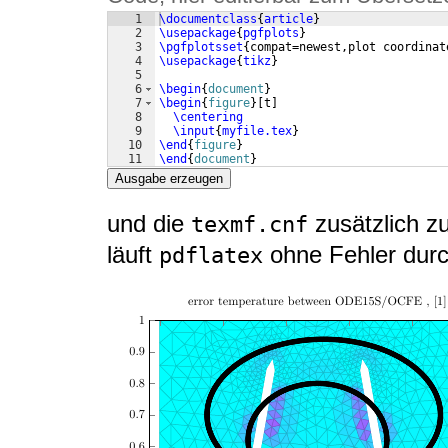
1
\documentclass
{
article
}
2
\usepackage
{
pgfplots
}
3
\pgfplotsset
{
compat=newest,plot coordinat
4
\usepackage
{
tikz
}
5
6
\begin
{
document
}
7
\begin
{
figure
}
[
t
]
8
\centering
9
\input
{
myfile.tex
}
10
\end
{
figure
}
11
\end
{
document
}
Ausgabe erzeugen
und die
zusätzlich z
texmf.cnf
läuft
ohne Fehler durc
pdflatex