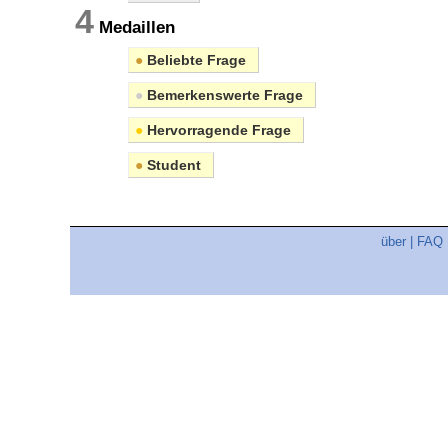
4
Medaillen
●
Beliebte Frage
●
Bemerkenswerte Frage
●
Hervorragende Frage
●
Student
über
|
FAQ