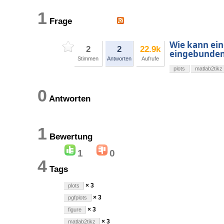
1
Frage
Wie kann ein
2
2
22.9k
eingebunde
Stimmen
Antworten
Aufrufe
plots
matlab2tikz
0
Antworten
1
Bewertung
1
0
4
Tags
× 3
plots
× 3
pgfplots
× 3
figure
× 3
matlab2tikz