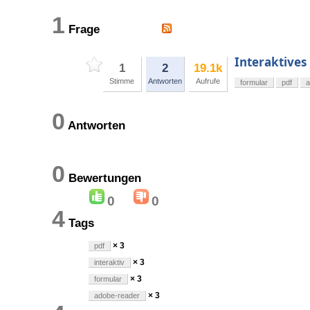
1
Frage
Interaktives
1
2
19.1k
Stimme
Antworten
Aufrufe
formular
pdf
a
0
Antworten
0
Bewertungen
0
0
4
Tags
× 3
pdf
× 3
interaktiv
× 3
formular
× 3
adobe-reader