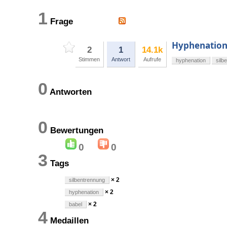
1
Frage
Hyphenation 
2
1
14.1k
Stimmen
Antwort
Aufrufe
hyphenation
silb
0
Antworten
0
Bewertungen
0
0
3
Tags
× 2
silbentrennung
× 2
hyphenation
× 2
babel
4
Medaillen