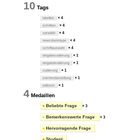
10
Tags
× 4
tabellen
× 4
schriften
× 4
varwidth
× 4
newcolumntype
× 4
schriftauswahl
× 1
eingabecodierung
× 1
eingabekodierung
× 1
codierung
× 1
zeichendarstellung
× 1
editoren
4
Medaillen
●
Beliebte Frage
× 3
●
Bemerkenswerte Frage
× 3
●
Hervorragende Frage
●
Student