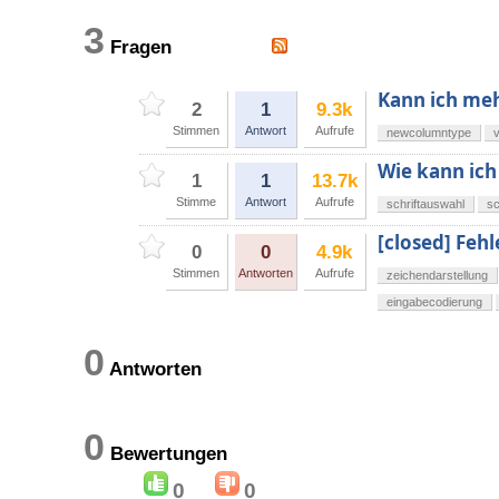
3
Fragen
Kann ich me
2
1
9.3k
Stimmen
Antwort
Aufrufe
newcolumntype
Wie kann ich
1
1
13.7k
Stimme
Antwort
Aufrufe
schriftauswahl
sc
[closed] Fe
0
0
4.9k
Stimmen
Antworten
Aufrufe
zeichendarstellung
eingabecodierung
0
Antworten
0
Bewertungen
0
0