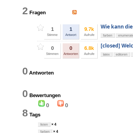
2
Fragen
Wie kann die
1
1
9.7k
Stimme
Antwort
Aufrufe
farben
enumerat
[closed] Wel
0
0
6.8k
Stimmen
Antworten
Aufrufe
latex
editoren
0
Antworten
0
Bewertungen
0
0
8
Tags
× 4
listen
× 4
farben