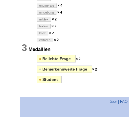
× 4
enumerate
× 4
umgebung
× 2
miktex
× 2
texlive
× 2
latex
× 2
editoren
3
Medaillen
●
Beliebte Frage
× 2
●
Bemerkenswerte Frage
× 2
●
Student
über
|
FAQ