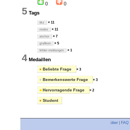
0
0
5
Tags
× 11
tikz
× 11
nodes
× 7
anchor
× 5
grafiken
× 1
fehler-meldungen
4
Medaillen
●
Beliebte Frage
× 3
●
Bemerkenswerte Frage
× 3
●
Hervorragende Frage
× 2
●
Student
über
|
FAQ