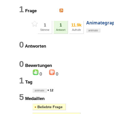
1
Frage
Animategrap
1
1
11.9k
Stimme
Antwort
Aufrufe
animate
0
Antworten
0
Bewertungen
0
0
1
Tag
× 12
animate
5
Medaillen
●
Beliebte Frage