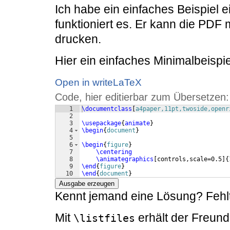
Ich habe ein einfaches Beispiel
funktioniert es. Er kann die PDF
drucken.
Hier ein einfaches Minimalbeispie
Open in writeLaTeX
Code, hier editierbar zum Übersetzen:
1
\documentclass
[
a4paper,11pt,twoside,openr
2
3
\usepackage
{
animate
}
4
\begin
{
document
}
5
6
\begin
{
figure
}
7
\centering
8
\animategraphics
[
controls,scale=0.5
]
{
9
\end
{
figure
}
10
\end
{
document
}
Ausgabe erzeugen
Kennt jemand eine Lösung? Fehlt 
Mit
erhält der Freund
\listfiles