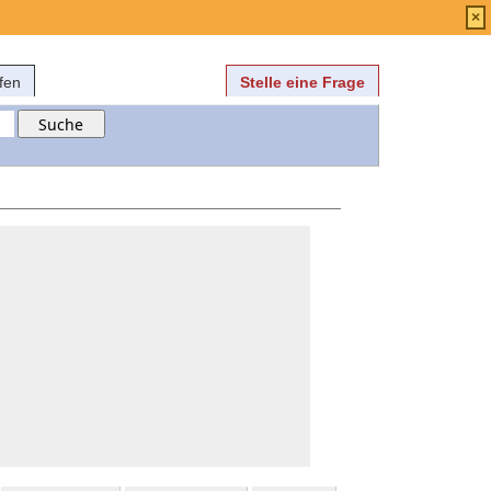
Anmelden
über
FAQ
×
fen
Stelle eine Frage