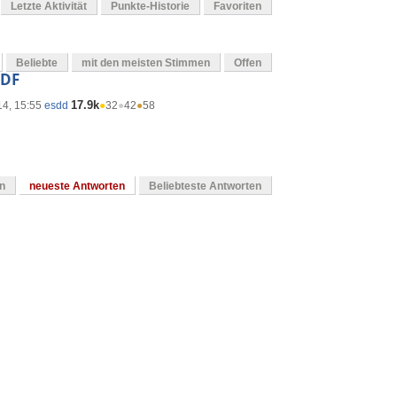
Letzte Aktivität
Punkte-Historie
Favoriten
Beliebte
mit den meisten Stimmen
Offen
PDF
17.9k
14, 15:55
esdd
●
32
●
42
●
58
en
neueste Antworten
Beliebteste Antworten