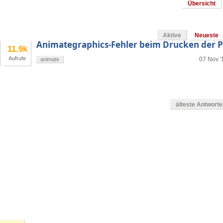
Übersicht
Aktive
Neueste
Animategraphics-Fehler beim Drucken der 
11.9k
Aufrufe
07 Nov '
animate
älteste Antwort
en