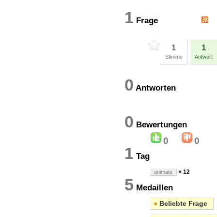
1
Frage
1
1
Stimme
Antwort
0
Antworten
0
Bewertung
0
0
1
Tag
× 12
animate
5
Medaillen
●
Beliebte Frage