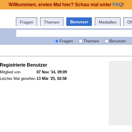
Willkommen, erstes Mal hier? Schau mal unter
FAQ
!
Benutzer
Fragen
Themen
Medaillen
Of
Fragen
Themen
Benutzer
Registrierte Benutzer
Mitglied von
07 Nov '14, 09:09
Letztes Mal gesehen
13 Mär '25, 02:58