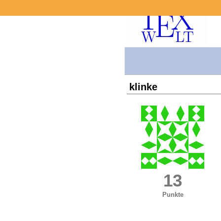
klinke
13
Punkte