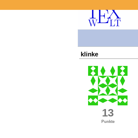
klinke
13
Punkte