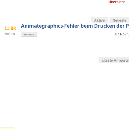
Übersicht
Aktive
Neueste
Animategraphics-Fehler beim Drucken der 
11.9k
Aufrufe
07 Nov '
animate
älteste Antwort
en