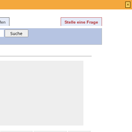
Anmelden
über
FAQ
×
fen
Stelle eine Frage