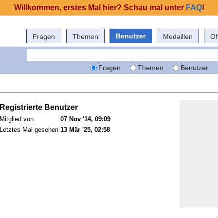
Willkommen, erstes Mal hier? Schau mal unter
FAQ
!
Benutzer
Fragen
Themen
Medaillen
Of
Fragen
Themen
Benutzer
Registrierte Benutzer
Mitglied von
07 Nov '14, 09:09
Letztes Mal gesehen
13 Mär '25, 02:58