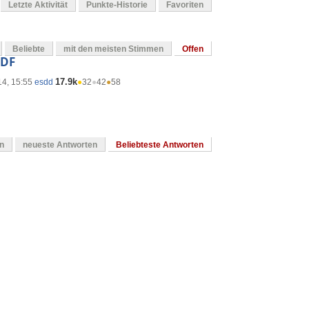
Letzte Aktivität
Punkte-Historie
Favoriten
Beliebte
mit den meisten Stimmen
Offen
PDF
17.9k
14, 15:55
esdd
●
32
●
42
●
58
en
neueste Antworten
Beliebteste Antworten