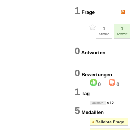
1
Frage
1
1
Stimme
Antwort
0
Antworten
0
Bewertung
0
0
1
Tag
× 12
animate
5
Medaillen
●
Beliebte Frage