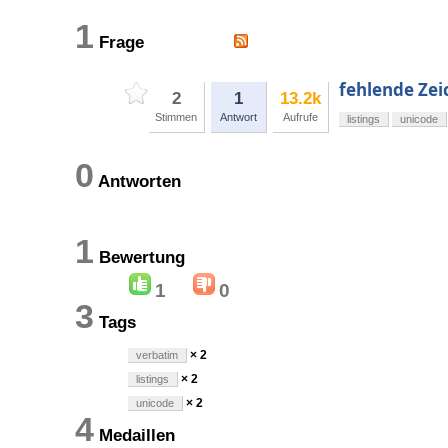
1
Frage
fehlende Zei
2
1
13.2k
Stimmen
Antwort
Aufrufe
listings
unicode
0
Antworten
1
Bewertung
1
0
3
Tags
× 2
verbatim
× 2
listings
× 2
unicode
4
Medaillen