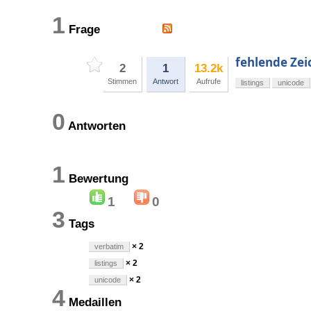
1
Frage
fehlende Zei
2
1
13.2k
Stimmen
Antwort
Aufrufe
listings
unicode
0
Antworten
1
Bewertung
1
0
3
Tags
× 2
verbatim
× 2
listings
× 2
unicode
4
Medaillen