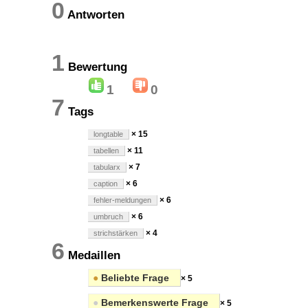
0
Antworten
1
Bewertung
1
0
7
Tags
× 15
longtable
× 11
tabellen
× 7
tabularx
× 6
caption
× 6
fehler-meldungen
× 6
umbruch
× 4
strichstärken
6
Medaillen
●
Beliebte Frage
× 5
●
Bemerkenswerte Frage
× 5