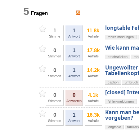
5
Fragen
longtable Fe
1
1
11.8k
Stimme
Antwort
Aufrufe
fehler-meldungen
Wie kann man
0
1
17.8k
Stimmen
Antwort
Aufrufe
strichstärken
tab
Ungewollter 
0
1
14.2k
Tabellenkopf
Stimmen
Antwort
Aufrufe
caption
umbruch
[closed] Int
0
0
4.1k
Stimmen
Antworten
Aufrufe
fehler-meldungen
Kann man bei
0
1
16.3k
vorgeben?
Stimmen
Antwort
Aufrufe
longtable
tabular