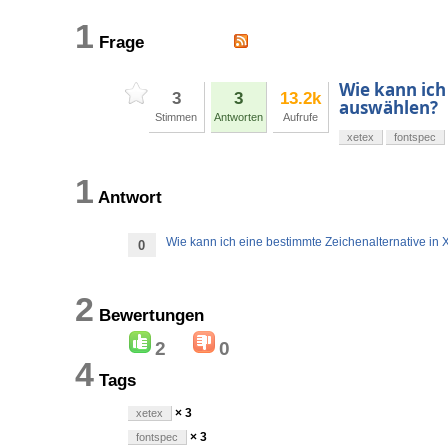
1
Frage
Wie kann ich
3
3
13.2k
auswählen?
Stimmen
Antworten
Aufrufe
xetex
fontspec
1
Antwort
Wie kann ich eine bestimmte Zeichenalternative i
0
2
Bewertungen
2
0
4
Tags
× 3
xetex
× 3
fontspec