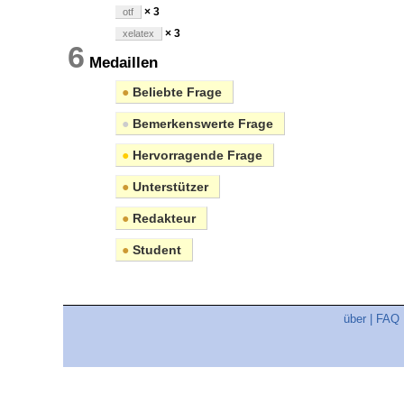
× 3
otf
× 3
xelatex
6
Medaillen
●
Beliebte Frage
●
Bemerkenswerte Frage
●
Hervorragende Frage
●
Unterstützer
●
Redakteur
●
Student
über
|
FAQ