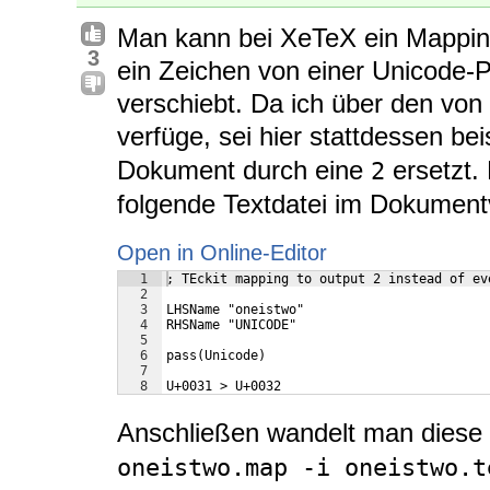
Man kann bei XeTeX ein Mapping
3
ein Zeichen von einer Unicode-P
verschiebt. Da ich über den von
verfüge, sei hier stattdessen bei
Dokument durch eine
ersetzt.
2
folgende Textdatei im Dokument
Open in Online-Editor
1
; TEckit mapping to output 2 instead of ev
2
3
LHSName "oneistwo"
4
RHSName "UNICODE"
5
6
pass(Unicode)
7
8
U+0031 > U+0032
Anschließen wandelt man diese 
oneistwo.map -i oneistwo.t