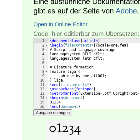
Eine ausführliche Dokumentation
gibt es auf der Seite von
Adobe
.
Open in Online-Editor
Code, hier editierbar zum Übersetzen:
1
\documentclass
{
article
}
2
\begin
{
filecontents*
}
{
scala-one.fea
}
3
# Script and language coverage
4
languagesystem DFLT dflt;
5
languagesystem latn dflt;
6
7
# Ligature formation
8
feature liga 
{
9
    sub one by one.alt001;
10
}
 liga;
11
\end
{
filecontents*
}
12
\usepackage
{
fontspec
}
13
\setromanfont
[
Extension=.otf,UprightFont=
14
\begin
{
document
}
15
01234
16
\end
{
document
}
Ausgabe erzeugen