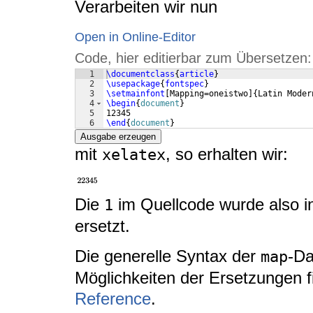
Verarbeiten wir nun
Open in Online-Editor
Code, hier editierbar zum Übersetzen:
1
\documentclass
{
article
}
2
\usepackage
{
fontspec
}
3
\setmainfont
[
Mapping=oneistwo
]
{
Latin Moder
4
\begin
{
document
}
5
12345
6
\end
{
document
}
Ausgabe erzeugen
mit
, so erhalten wir:
xelatex
Die
im Quellcode wurde also i
1
ersetzt.
Die generelle Syntax der
-Da
map
Möglichkeiten der Ersetzungen f
Reference
.