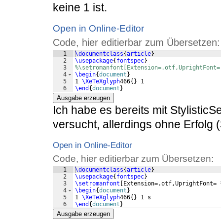
keine 1 ist.
Open in Online-Editor
Code, hier editierbar zum Übersetzen:
1
\documentclass
{
article
}
2
\usepackage
{
fontspec
}
3
%\setromanfont[Extension=.otf,UprightFont=
4
\begin
{
document
}
5
1 
\XeTeXglyph
466
{
}
 1
6
\end
{
document
}
Ausgabe erzeugen
Ich habe es bereits mit StylisticS
versucht, allerdings ohne Erfolg (
Open in Online-Editor
Code, hier editierbar zum Übersetzen:
1
\documentclass
{
article
}
2
\usepackage
{
fontspec
}
3
\setromanfont
[
Extension=.otf,UprightFont= 
4
\begin
{
document
}
5
1 
\XeTeXglyph
466
{
}
 1 s
6
\end
{
document
}
Ausgabe erzeugen