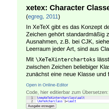
xetex: Character Class
(
egreg, 2011
)
In XeTeX gibt es das Konzept d
Zeichen gehört standardmäßig zu
Ausnahmen, z.B. bei CJK, sieh
Leerraum jeder Art, sind aus Cl
Mit
lässt
\XeTeXinterchartoks
zwischen Zeichen beliebiger Kla
zunächst eine neue Klasse und
Open in Online-Editor
Code, hier editierbar zum Übersetzen:
1
\newXeTeXintercharclass\aalt
2
\XeTeXcharclass
`1=
\aalt
Ausgabe erzeugen