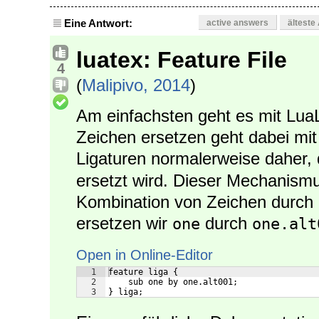
Eine Antwort:
active answers
älteste
luatex: Feature File
4
(
Malipivo, 2014
)
Am einfachsten geht es mit Lua
Zeichen ersetzen geht dabei mit 
Ligaturen normalerweise daher,
ersetzt wird. Dieser Mechanismu
Kombination von Zeichen durch 
ersetzen wir
durch
one
one.alt
Open in Online-Editor
1
feature liga {
2
    sub one by one.alt001;
3
} liga;