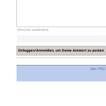
[Vorschau ausblenden]
über
|
FAQ