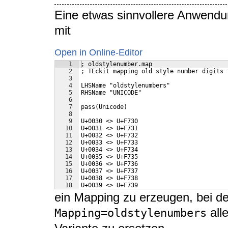
Eine etwas sinnvollere Anwendun
mit
Open in Online-Editor
1
; oldstylenumber.map
2
; TEckit mapping old style number digits 
3
4
LHSName "oldstylenumbers"
5
RHSName "UNICODE"
6
7
pass(Unicode)
8
9
U+0030 <> U+F730
10
U+0031 <> U+F731
11
U+0032 <> U+F732
12
U+0033 <> U+F733
13
U+0034 <> U+F734
14
U+0035 <> U+F735
15
U+0036 <> U+F736
16
U+0037 <> U+F737
17
U+0038 <> U+F738
18
U+0039 <> U+F739
ein Mapping zu erzeugen, bei d
alle
Mapping=oldstylenumbers