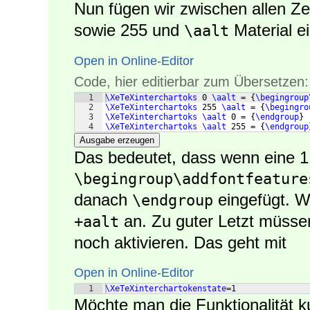
Nun fügen wir zwischen allen Z
sowie 255 und
Material ei
\aalt
Open in Online-Editor
Code, hier editierbar zum Übersetzen:
1
\XeTeXinterchartoks
 0 
\aalt
 = 
{
\begingroup
2
\XeTeXinterchartoks
 255 
\aalt
 = 
{
\begingro
3
\XeTeXinterchartoks
\aalt
 0 = 
{
\endgroup
}
4
\XeTeXinterchartoks
\aalt
 255 = 
{
\endgroup
Ausgabe erzeugen
Das bedeutet, dass wenn eine 1 
\begingroup\addfontfeature
danach
eingefügt. Wi
\endgroup
an. Zu guter Letzt müsse
+aalt
noch aktivieren. Das geht mit
Open in Online-Editor
1
\XeTeXinterchartokenstate
=1
Möchte man die Funktionalität ku