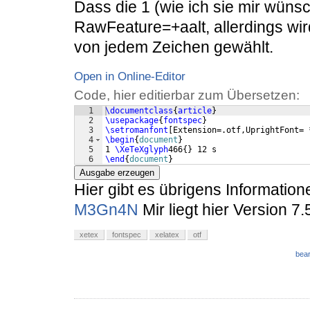
Dass die 1 (wie ich sie mir wünsch
RawFeature=+aalt, allerdings wird
von jedem Zeichen gewählt.
Open in Online-Editor
Code, hier editierbar zum Übersetzen:
1
\documentclass
{
article
}
2
\usepackage
{
fontspec
}
3
\setromanfont
[
Extension=.otf,UprightFont= 
4
\begin
{
document
}
5
1 
\XeTeXglyph
466
{
}
 12 s
6
\end
{
document
}
Ausgabe erzeugen
Hier gibt es übrigens Informatio
M3Gn4N
Mir liegt hier Version 7.
xetex
fontspec
xelatex
otf
bear