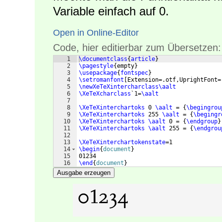
Variable einfach auf 0.
Open in Online-Editor
Code, hier editierbar zum Übersetzen:
1
\documentclass
{
article
}
2
\pagestyle
{
empty
}
3
\usepackage
{
fontspec
}
4
\setromanfont
[
Extension=.otf,UprightFont=
5
\newXeTeXintercharclass\aalt
6
\XeTeXcharclass
`1=
\aalt
7
8
\XeTeXinterchartoks
 0 
\aalt
 = 
{
\begingrou
9
\XeTeXinterchartoks
 255 
\aalt
 = 
{
\begingr
10
\XeTeXinterchartoks
\aalt
 0 = 
{
\endgroup
}
11
\XeTeXinterchartoks
\aalt
 255 = 
{
\endgrou
12
13
\XeTeXinterchartokenstate
=1
14
\begin
{
document
}
15
01234
16
\end
{
document
}
Ausgabe erzeugen