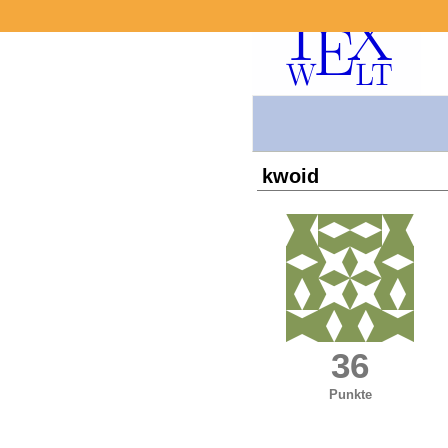
kwoid
36
Punkte