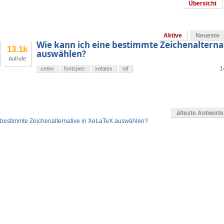
Übersicht
Aktive
Neueste
Wie kann ich eine bestimmte Zeichenalterna
13.1k
auswählen?
Aufrufe
1
xetex
fontspec
xelatex
otf
älteste Antwort
 bestimmte Zeichenalternative in XeLaTeX auswählen?
en