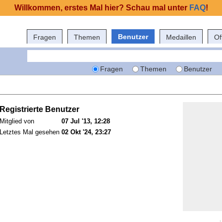
Willkommen, erstes Mal hier? Schau mal unter
FAQ
!
Benutzer
Fragen
Themen
Medaillen
Of
Fragen
Themen
Benutzer
Registrierte Benutzer
Mitglied von
07 Jul '13, 12:28
Letztes Mal gesehen
02 Okt '24, 23:27