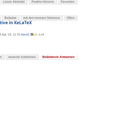
Letzte Aktivität
Punkte-Historie
Favoriten
Beliebte
mit den meisten Stimmen
Offen
tive in XeLaTeX
36
4 Apr '16, 11:43
kwoid
●
1
●
1
●
4
en
neueste Antworten
Beliebteste Antworten