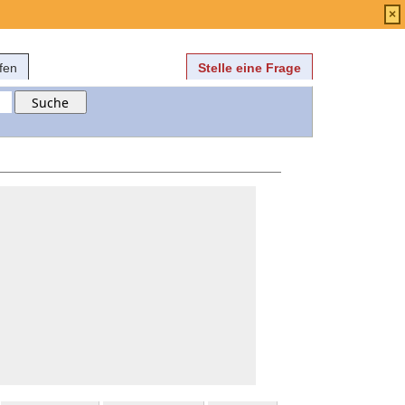
Anmelden
über
FAQ
×
fen
Stelle eine Frage