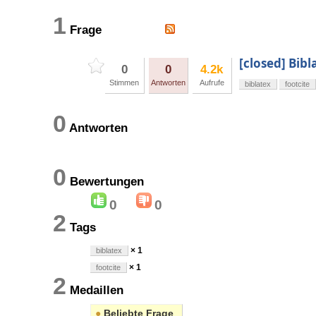
1
Frage
[closed] Bibl
0
0
4.2k
Stimmen
Antworten
Aufrufe
biblatex
footcite
0
Antworten
0
Bewertungen
0
0
2
Tags
× 1
biblatex
× 1
footcite
2
Medaillen
●
Beliebte Frage