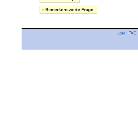
●
Bemerkenswerte Frage
über
|
FAQ