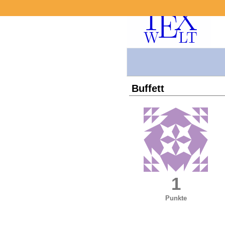
Buffett
1
Punkte