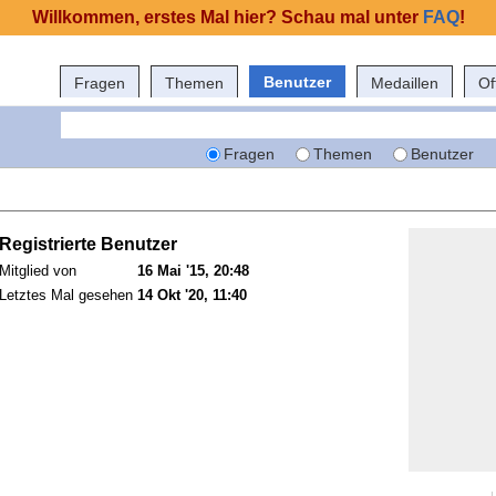
Willkommen, erstes Mal hier? Schau mal unter
FAQ
!
Benutzer
Fragen
Themen
Medaillen
Of
Fragen
Themen
Benutzer
Registrierte Benutzer
Mitglied von
16 Mai '15, 20:48
Letztes Mal gesehen
14 Okt '20, 11:40