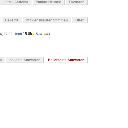
Letzte Aktivität
Punkte-Historie
Favoriten
Beliebte
mit den meisten Stimmen
Offen
15.8k
16, 17:02
Henri
●
15
●
41
●
43
en
neueste Antworten
Beliebteste Antworten