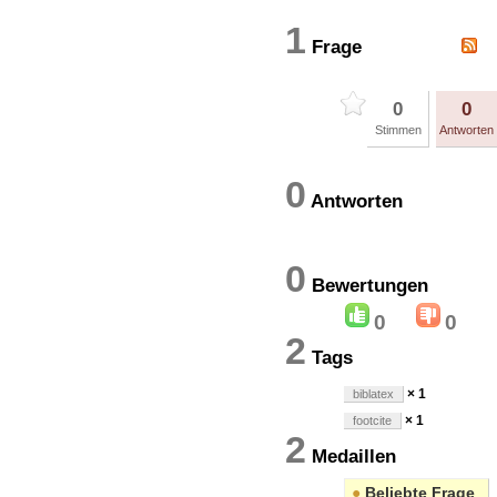
1
Frage
0
0
Stimmen
Antworten
0
Antworten
0
Bewertung
0
0
2
Tags
× 1
biblatex
× 1
footcite
2
Medaillen
●
Beliebte Frage