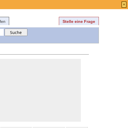
Anmelden
über
FAQ
×
fen
Stelle eine Frage