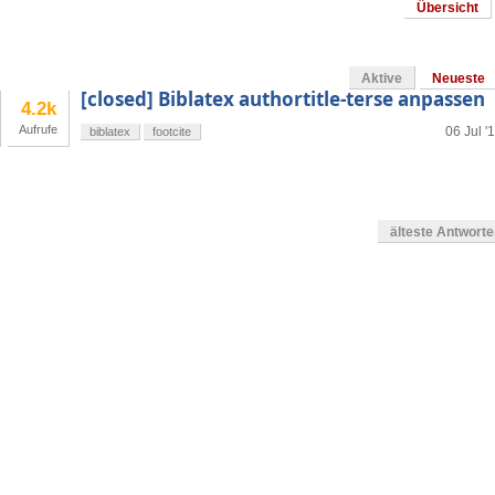
Übersicht
Aktive
Neueste
[closed] Biblatex authortitle-terse anpassen
4.2k
Aufrufe
06 Jul '
biblatex
footcite
älteste Antwort
en