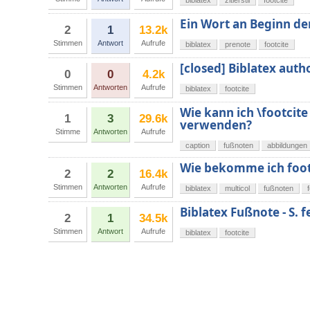
biblatex
zitierstil
footcite
Ein Wort an Beginn der
2
1
13.2k
Stimmen
Antwort
Aufrufe
biblatex
prenote
footcite
[closed] Biblatex auth
0
0
4.2k
Stimmen
Antworten
Aufrufe
biblatex
footcite
Wie kann ich \footcit
1
3
29.6k
verwenden?
Stimme
Antworten
Aufrufe
caption
fußnoten
abbildungen
Wie bekomme ich footc
2
2
16.4k
Stimmen
Antworten
Aufrufe
biblatex
multicol
fußnoten
Biblatex Fußnote - S. f
2
1
34.5k
Stimmen
Antwort
Aufrufe
biblatex
footcite