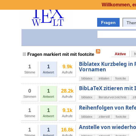
Willkommen, er
Fragen
The
Fragen markiert mit mit footcite
Aktive
Biblatex Kurzbeleg in
1
1
9.9k
Vornamen
Stimme
Antwort
Aufrufe
biblatex
initialen
footcite
BibLaTeX zitieren mit
0
1
28.2k
Stimmen
Antwort
Aufrufe
biblatex
literaturverzeichnis
zit
Reihenfolgen von Refe
1
1
9.1k
Stimme
Antwort
Aufrufe
biblatex
zitierstil
footcite
Anstelle von wiederhol
1
1
16.8k
Stimme
Antwort
Aufrufe