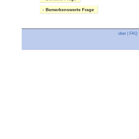
●
Bemerkenswerte Frage
über
|
FAQ