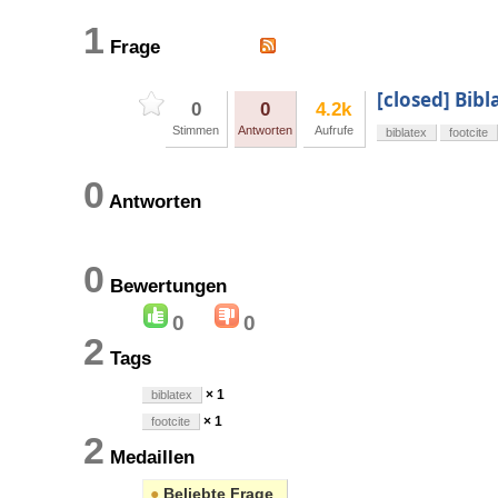
1
Frage
[closed] Bibl
0
0
4.2k
Stimmen
Antworten
Aufrufe
biblatex
footcite
0
Antworten
0
Bewertungen
0
0
2
Tags
× 1
biblatex
× 1
footcite
2
Medaillen
●
Beliebte Frage