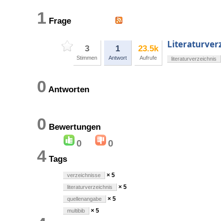
1
Frage
Literaturver
3
1
23.5k
Stimmen
Antwort
Aufrufe
literaturverzeichnis
0
Antworten
0
Bewertungen
0
0
4
Tags
× 5
verzeichnisse
× 5
literaturverzeichnis
× 5
quellenangabe
× 5
multibib