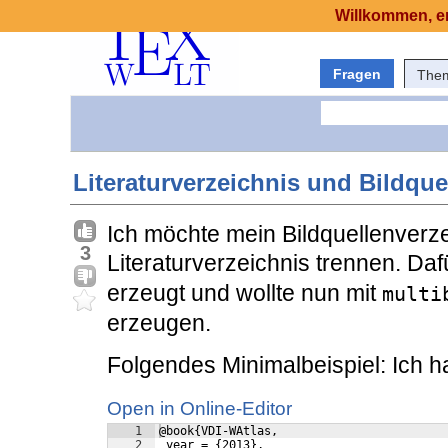
Willkommen, er
Fragen
The
Literaturverzeichnis und Bildque
Ich möchte mein Bildquellenverz
3
Literaturverzeichnis trennen. Da
erzeugt und wollte nun mit
multi
erzeugen.
Folgendes Minimalbeispiel: Ich 
Open in Online-Editor
1
@book{VDI-WAtlas,
2
 year = {2013},