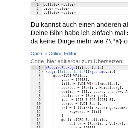
1
pdflatex <datei>
2
biber <datei>
3
pdflatex <datei>
Du kannst auch einen anderen al
Deine Bibn habe ich einfach ma
da keine Dinge mehr wie
o
{\"a}
Open in Online-Editor
Code, hier editierbar zum Übersetzen:
1
\RequirePackage
{
filecontents
}
2
\begin
{
filecontents*
}
{
\jobname
.bib
}
3
    @book
{
VDI-WAtlas,
4
    year = 
{
2013
}
,
5
    title = 
{
VDI-W
{
\"
a
}
rmeatlas
}
,
6
    address = 
{
Berlin, Heidelberg
}
,
7
    edition = 
{
11., bearb. und erw. A
8
    publisher = 
{
Springer
}
,
9
    isbn = 
{
978-3-642-19981-3
}
,
10
    series = 
{
VDI-Buch
}
,
11
    url = 
{
http://link.springer.com/b
12
    keywords = 
{
lit
}
13
}
14
    @online
{
CRC-Schaltbild,
15
    author = 
{
Sperlich, Volker
}
,
16
    year = 
{
2011
}
,