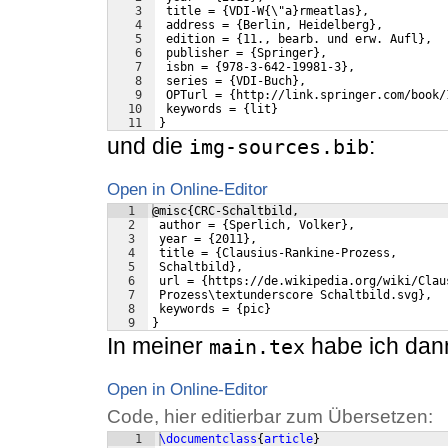
3
 title = {VDI-W{\"a}rmeatlas},
4
 address = {Berlin, Heidelberg},
5
 edition = {11., bearb. und erw. Aufl},
6
 publisher = {Springer},
7
 isbn = {978-3-642-19981-3},
8
 series = {VDI-Buch},
9
 OPTurl = {http://link.springer.com/book/
10
 keywords = {lit}
11
}
und die
:
img-sources.bib
Open in Online-Editor
1
@misc{CRC-Schaltbild,
2
 author = {Sperlich, Volker},
3
 year = {2011},
4
 title = {Clausius-Rankine-Prozess,
5
 Schaltbild},
6
 url = {https://de.wikipedia.org/wiki/Clau
7
 Prozess\textunderscore Schaltbild.svg},
8
 keywords = {pic}
9
}
In meiner
habe ich dan
main.tex
Open in Online-Editor
Code, hier editierbar zum Übersetzen:
1
\documentclass
{
article
}