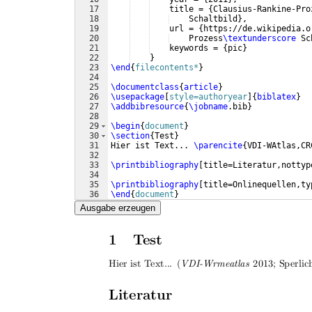
17
    title = 
{
Clausius-Rankine-Pro
18
    Schaltbild
}
,
19
    url = 
{
https://de.wikipedia.o
20
    Prozess
\textunderscore
 Sc
21
    keywords = 
{
pic
}
22
}
23
\end
{
filecontents*
}
24
25
\documentclass
{
article
}
26
\usepackage
[
style=authoryear
]
{
biblatex
}
27
\addbibresource
{
\jobname
.bib
}
28
29
\begin
{
document
}
30
\section
{
Test
}
31
Hier ist Text... 
\parencite
{
VDI-WAtlas,CR
32
33
\printbibliography
[
title=Literatur,nottyp
34
35
\printbibliography
[
title=Onlinequellen,ty
36
\end
{
document
}
Ausgabe erzeugen