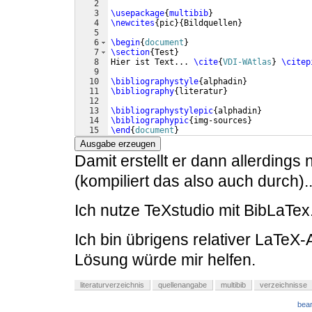
2
3
\usepackage
{
multibib
}
4
\newcites
{
pic
}
{
Bildquellen
}
5
6
\begin
{
document
}
7
\section
{
Test
}
8
Hier ist Text... 
\cite
{
VDI-WAtlas
}
\citep
9
10
\bibliographystyle
{
alphadin
}
11
\bibliography
{
literatur
}
12
13
\bibliographystylepic
{
alphadin
}
14
\bibliographypic
{
img-sources
}
15
\end
{
document
}
Ausgabe erzeugen
Damit erstellt er dann allerdings
(kompiliert das also auch durch)
Ich nutze TeXstudio mit BibLaTex
Ich bin übrigens relativer LaTeX-
Lösung würde mir helfen.
literaturverzeichnis
quellenangabe
multibib
verzeichnisse
bear