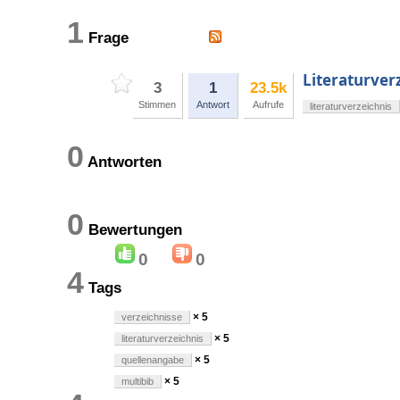
1
Frage
Literaturver
3
1
23.5k
Stimmen
Antwort
Aufrufe
literaturverzeichnis
0
Antworten
0
Bewertungen
0
0
4
Tags
× 5
verzeichnisse
× 5
literaturverzeichnis
× 5
quellenangabe
× 5
multibib