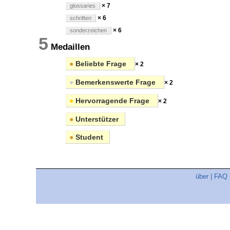
× 7
glossaries
× 6
schriften
× 6
sonderzeichen
5
Medaillen
●
Beliebte Frage
× 2
●
Bemerkenswerte Frage
× 2
●
Hervorragende Frage
× 2
●
Unterstützer
●
Student
über
|
FAQ