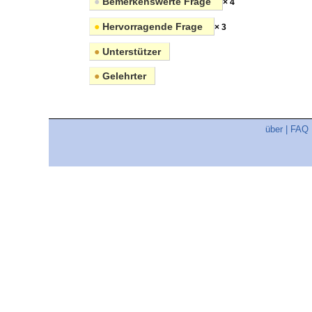
●
Bemerkenswerte Frage
× 4
●
Hervorragende Frage
× 3
●
Unterstützer
●
Gelehrter
über
|
FAQ