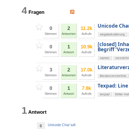
4
Fragen
Unicode Char
0
2
11.2k
Stimmen
Antworten
Aufrufe
eingabekodierung
[closed] Inh
0
1
10.9k
Begriff 'Verz
Stimmen
Antwort
Aufrufe
namen
verzeichn
Literaturver
3
2
17.0k
Stimmen
Antworten
Aufrufe
literaturverzeichnis
Texpad: Line
0
1
7.8k
Stimmen
Antwort
Aufrufe
texpad
fehler-me
1
Antwort
Unicode Char \u8:
0