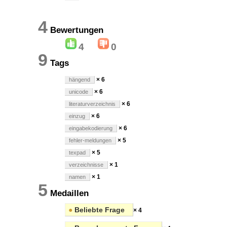
4
Bewertungen
4
0
9
Tags
× 6
hängend
× 6
unicode
× 6
literaturverzeichnis
× 6
einzug
× 6
eingabekodierung
× 5
fehler-meldungen
× 5
texpad
× 1
verzeichnisse
× 1
namen
5
Medaillen
●
Beliebte Frage
× 4