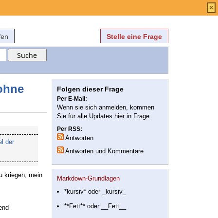
Anmelden
über
FAQ
×
fen
Stelle eine Frage
 ohne
Folgen dieser Frage
Per E-Mail:
Wenn sie sich anmelden, kommen
Sie für alle Updates hier in Frage
Per RSS:
Antworten
l der
Antworten und Kommentare
u kriegen; mein
Markdown-Grundlagen
*kursiv* oder _kursiv_
**Fett** oder __Fett__
hend