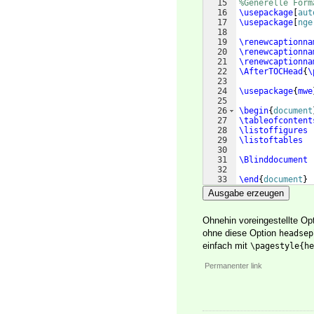
15
%Generelle Form
16
\usepackage
[
aut
17
\usepackage
[
nge
18
19
\renewcaptionna
20
\renewcaptionna
21
\renewcaptionna
22
\AfterTOCHead
{
\
23
24
\usepackage
{
mwe
25
26
\begin
{
document
27
\tableofcontent
28
\listoffigures
29
\listoftables
30
31
\Blinddocument
32
33
\end
{
document
}
Ausgabe erzeugen
Ohnehin voreingestellte O
ohne diese Option
headsep
einfach mit
\pagestyle{he
Permanenter link