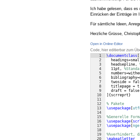
Ich habe gelesen, dass es m
Einrücken der Einträge im I
Für sämtliche Ideen, Anre
Herzliche Grüsse, Christop
Open in Online-Editor
Code, hier editierbar zum Üb
1
\documentclass
[
2
  headings=smal
3
  headsepline, 
4
  11pt, 
%Standa
5
  numbers=withe
6
  bibliography=
7
  twoside = fal
8
  titlepage = t
9
  draft = false
10
]
{
scrreprt
}
11
12
% Pakete
13
\usepackage
[
utf
14
15
%Generelle Form
16
\usepackage
{
scr
17
\usepackage
[
nge
18
19
%%verhindert, d
20
\makeatletter