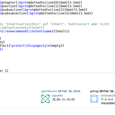
l
@chapter
{
\bprot
@dottedtocline
{
0
}
{
0em
}
{
3.5em
}}
l
@section
{
\bprot
@dottedtocline
{
1
}
{
0em
}
{
3.5em
}}
l
@subsection
{
\bprot
@dottedtocline
{
2
}
{
0em
}
{
3.5em
}}
l
@subsubsection
{
\bprot
@dottedtocline
{
3
}
{
0em
}
{
3.5em
}}
on "Inhaltsverzeichnis" auf "Inhalt"; funktioniert aber nicht
\tableofcontents}{Inhalt}
n
{
\renewcommand
{
\contentsname
}
{
Inhalt
}}
}
ty
}
{
toc
}
{
\protect\thispagestyle
{
empty
}}
ts
er 1
}
ction 1
}
geschlossen
28 Feb '16, 16:01
gefragt
28 Feb '16,
saputello
christoph1
11.1k
7
●
21
●
43
●
65
●
3
●
4
●
6
Akzeptier