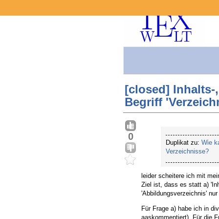
[closed] Inhalts
Begriff 'Verzeich
0
Duplikat zu:
Wie ka
Verzeichnisse?
leider scheitere ich mit me
Ziel ist, dass es statt a) 'In
'Abbildungsverzeichnis' nur 
Für Frage a) habe ich in d
aaskommentiert). Für die F