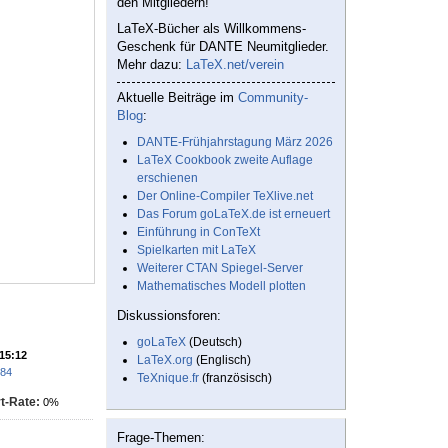
den Mitgliedern!
LaTeX-Bücher als Willkommens-
Geschenk für DANTE Neumitglieder.
Mehr dazu:
LaTeX.net/verein
Aktuelle Beiträge im
Community-
Blog
:
DANTE-Frühjahrstagung März 2026
LaTeX Cookbook zweite Auflage
erschienen
Der Online-Compiler TeXlive.net
Das Forum goLaTeX.de ist erneuert
Einführung in ConTeXt
Spielkarten mit LaTeX
Weiterer CTAN Spiegel-Server
Mathematisches Modell plotten
Diskussionsforen:
goLaTeX
(Deutsch)
 15:12
LaTeX.org
(Englisch)
984
TeXnique.fr
(französisch)
t-Rate:
0%
Frage-Themen: