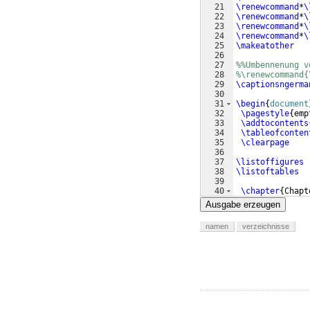
21
\renewcommand
*
\
22
\renewcommand
*
\
23
\renewcommand
*
\
24
\renewcommand
*
\
25
\makeatother
26
27
%%Umbennenung v
28
%\renewcommand{
29
\captionsngerma
30
31
\begin
{
document
32
\pagestyle
{
emp
33
\addtocontents
34
\tableofconten
35
\clearpage
36
37
\listoffigures
38
\listoftables
39
40
\chapter
{
Chapt
41
\section
{
Se
Ausgabe erzeugen
namen
verzeichnisse