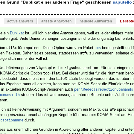
den Grund "Duplikat einer anderen Frage" geschlossen
saputello
2
active answers
älteste Antworten
neueste Antworten
Beliebt
ge ein
Duplikat
ist, will ich hier eine Antwort geben, weil es leider einiges mehr
orten gibt. Viele Deiner bisherigen Lösungen sind leider ungünstig bis fehlerha
tion
für
. Diese Option wird vom Paket
bereitgestellt und 
utf8x
inputenc
ucs
eren Paketen. Daher ist es besser, stattdessen
zu verwenden, solange die
utf8
igentlich immer der Fall ist.
 Umdefinierungen von
bis
. Für nicht eingerück
\l@chapter
\l@subsubsection
t KOMA-Script die Option
. Bei dieser wird der für die Nummern benö
toc=flat
 bedeutet, dass meist min. drei LaTeX-Läufe benötigt werden, das ist aber m
das Ergebnis manuell erzielen, kann man bei KOMA-Script die Einrücktiefe und
e in aktuellen KOMA-Script-Versionen auch
per
\RedeclareSectionCommands
steuern. Das ist weit besser, als interne Befehle unter Zuhilfena
ocnumwidth
eren.
lich ist keine Anweisung mit Argument, sondern ein Makro, das
alle
sprachab
derung
einzelner
sprachabhängiger Begriffe führt man bei KOMA-Script am Ei
durch.
wcaptionname
sses aus unerfindlichen Gründen in Abweichung aller anderen Kapitel und unte