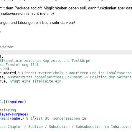
it dem Package 'tocloft' Möglichkeiten geben soll, dann funktioniert aber das
nhaltsverzeichnis nicht mehr. :-/
gungen und Lösungen bin Euch sehr dankbar!
h
ersetzen:
l,
%Trennlinie zwischen Kopfzeile und Textkörper
rd-Einstellung 11pt
nddot,
numbered,
% Literaturverzeichnis nummerieren und ins Inhaltsverze
se, 
%unterstützt doppelseitiges Dokument -> Position der Seitenz
rue, 
%fügt eine Titelseite ein
8x
]
{
inputenc
}
atierung
layer-scrpage
}
rman
]
{
babel
}
% lÂ
·
sst dt. sonderzeichen zu
ass Chapter / Section / Subsection / Subsubsection im Inhaltsver