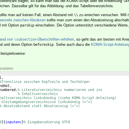
 Seitenzahl tragen, so kann man das bei KOMA-Script über die Anweisung
\A
reichen. Dasselbe gilt für das Abbildung- und das Tabellenverzeichnis.
llte man auf keinen Fall, einen Abstand mit
zu erreichen versuchen. Will
\\
eerzeile zwischen Absätzen
sollte man zum einen den Absatzeinzug abschal
d mit Option
einschalten. Die Option unterstützt verschiedene Werte,
parskip
and von
-Überschriften erhöhen
, so geht das am besten mit An
\subsection
und deren Option
. Siehe auch dazu die
KOMA-Script-Anleitun
nd
beforeskip
 beispielsweise:
ersetzen:
l,
%Trennlinie zwischen Kopfzeile und Textkörper
nddot,
numbered,
% Literaturverzeichnis nummerieren und ins
% Inhaltsverzeichnis
haltsverzeichnis linksbündig (siehe KOMA-Script-Anleitung)
 Gleitumgebungsverzeichnisse linksbündig (="=)
% Absatzabstand statt Absatzeinzug (="=)
8
]
{
inputenc
}
% Eingabecodierung UTF8