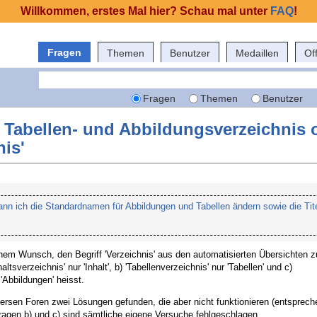
Willkommen, erstes Mal hier? Schau mal unter
FAQ
!
Fragen
Themen
Benutzer
Medaillen
Of
Fragen
Themen
Benutzer
-, Tabellen- und Abbildungsverzeichnis
nis'
nn ich die Standardnamen für Abbildungen und Tabellen ändern sowie die Tite
inem Wunsch, den Begriff 'Verzeichnis' aus den automatisierten Übersichten z
haltsverzeichnis' nur 'Inhalt', b) 'Tabellenverzeichnis' nur 'Tabellen' und c)
'Abbildungen' heisst.
iversen Foren zwei Lösungen gefunden, die aber nicht funktionieren (entsprec
ragen b) und c) sind sämtliche eigene Versuche fehlgeschlagen.