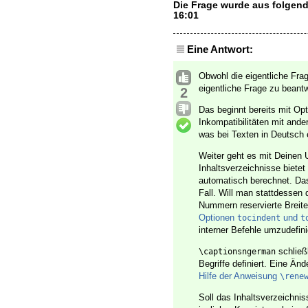
Die Frage wurde aus folgen
16:01
Eine Antwort:
Obwohl die eigentliche Fra
eigentliche Frage zu beantw
2
Das beginnt bereits mit Op
Inkompatibilitäten mit and
was bei Texten in Deutsch e
Weiter geht es mit Deinen
Inhaltsverzeichnisse biete
automatisch berechnet. Das
Fall. Will man stattdessen 
Nummern reservierte Breit
Optionen
und
tocindent
t
interner Befehle umzudefini
schließ
\captionsngerman
Begriffe definiert. Eine Än
Hilfe der Anweisung
\rene
Soll das Inhaltsverzeichni