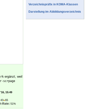
Verzeichnispräfix in KOMA-Klassen
Darstellung im Abbildungsverzeichnis
ergänzt, weil
ark
r-scrpage
'16, 15:49
●
43
●
65
t-Rate:
51%