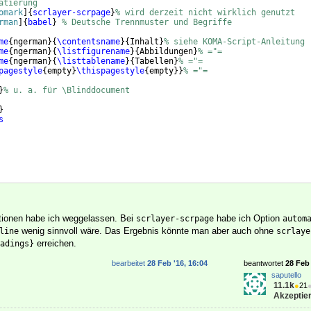
atierung
omark
]
{
scrlayer-scrpage
}
% wird derzeit nicht wirklich genutzt
rman
]
{
babel
}
% Deutsche Trennmuster und Begriffe
me
{
ngerman
}
{
\contentsname
}
{
Inhalt
}
% siehe KOMA-Script-Anleitung
me
{
ngerman
}
{
\listfigurename
}
{
Abbildungen
}
% ="=
me
{
ngerman
}
{
\listtablename
}
{
Tabellen
}
% ="=
pagestyle
{
empty
}
\thispagestyle
{
empty
}}
% ="=
}
% u. a. für \Blinddocument
}
s
ptionen habe ich weggelassen. Bei
habe ich Option
scrlayer-scrpage
autom
wenig sinnvoll wäre. Das Ergebnis könnte man aber auch ohne
line
scrlaye
erreichen.
adings}
bearbeitet
28 Feb '16, 16:04
beantwortet
28 Feb 
saputello
11.1k
●
21
Akzeptier