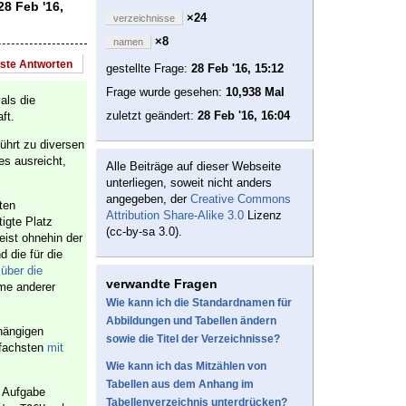
8 Feb '16,
×24
verzeichnisse
×8
namen
este Antworten
gestellte Frage:
28 Feb '16, 15:12
Frage wurde gesehen:
10,938 Mal
 als die
zuletzt geändert:
28 Feb '16, 16:04
ft.
führt zu diversen
s ausreicht,
Alle Beiträge auf dieser Webseite
unterliegen, soweit nicht anders
angegeben, der
Creative Commons
ten
Attribution Share-Alike 3.0
Lizenz
tigte Platz
(cc-by-sa 3.0).
eist ohnehin der
 die für die
über die
verwandte Fragen
hme anderer
Wie kann ich die Standardnamen für
Abbildungen und Tabellen ändern
hängigen
sowie die Titel der Verzeichnisse?
nfachsten
mit
Wie kann ich das Mitzählen von
Tabellen aus dem Anhang im
r Aufgabe
Tabellenverzeichnis unterdrücken?