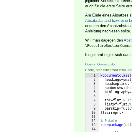
jeglicher Konsistenz keine
auch für die erste Seite er
Am Ende eines Absatzes so
Absatzabstand bzw. eine L
anderen den Absatzabstan
Anleitung nachlesen sollte.
Will man dagegen den
Abst
\RedeclareSectionComma
Insgesamt ergibt sich dann
Open in Online-Editor
Code, hier editierbar zum Üb
1
\documentclass
[
2
  headings=smal
3
  headsepline, 
4
  numbers=withe
5
  bibliography=
6
7
  toc=flat,
% In
8
  listof=flat,
%
9
  parskip=full,
10
]
{
scrreprt
}
11
12
% Pakete
13
\usepackage
[
utf
14