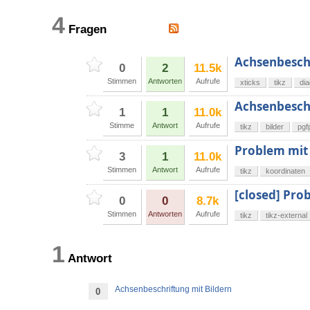
4
Fragen
Achsenbeschr
0
2
11.5k
Stimmen
Antworten
Aufrufe
xticks
tikz
di
Achsenbesch
1
1
11.0k
Stimme
Antwort
Aufrufe
tikz
bilder
pgf
Problem mit 
3
1
11.0k
Stimmen
Antwort
Aufrufe
tikz
koordinaten
[closed] Pro
0
0
8.7k
Stimmen
Antworten
Aufrufe
tikz
tikz-external
1
Antwort
Achsenbeschriftung mit Bildern
0