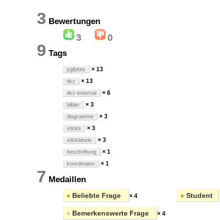
3
Bewertungen
3
0
9
Tags
× 13
pgfplots
× 13
tikz
× 6
tikz-external
× 3
bilder
× 3
diagramme
× 3
xticks
× 3
xticklabels
× 1
beschriftung
× 1
koordinaten
7
Medaillen
●
Beliebte Frage
●
Student
× 4
●
Bemerkenswerte Frage
× 4