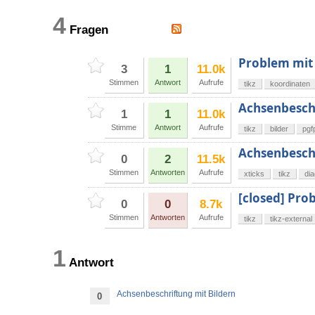
4
Fragen
Problem mit 
3
1
11.0k
Stimmen
Antwort
Aufrufe
tikz
koordinaten
Achsenbesch
1
1
11.0k
Stimme
Antwort
Aufrufe
tikz
bilder
pgf
Achsenbeschr
0
2
11.5k
Stimmen
Antworten
Aufrufe
xticks
tikz
di
[closed] Pro
0
0
8.7k
Stimmen
Antworten
Aufrufe
tikz
tikz-external
1
Antwort
Achsenbeschriftung mit Bildern
0