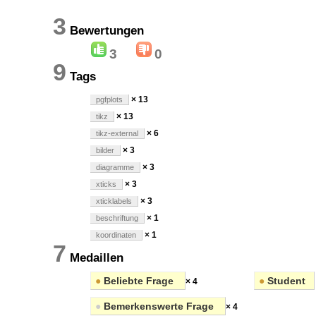
3
Bewertungen
3
0
9
Tags
× 13
pgfplots
× 13
tikz
× 6
tikz-external
× 3
bilder
× 3
diagramme
× 3
xticks
× 3
xticklabels
× 1
beschriftung
× 1
koordinaten
7
Medaillen
●
Beliebte Frage
●
Student
× 4
●
Bemerkenswerte Frage
× 4