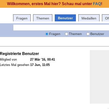
Willkommen, erstes Mal hier? Schau mal unter
FAQ
!
Benutzer
Fragen
Themen
Medaillen
Of
Fragen
Themen
Benutzer
Registrierte Benutzer
Mitglied von
27 Mär '16, 00:41
Letztes Mal gesehen
17 Jun, 11:05