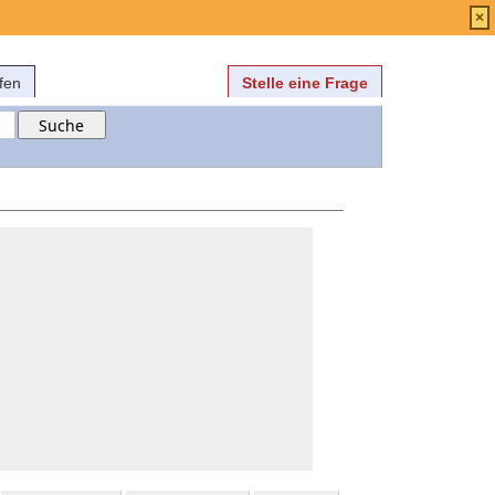
Anmelden
über
FAQ
×
fen
Stelle eine Frage