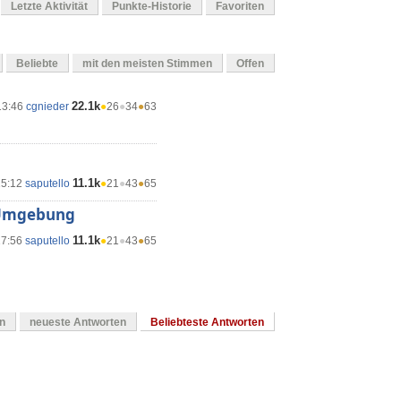
Letzte Aktivität
Punkte-Historie
Favoriten
Beliebte
mit den meisten Stimmen
Offen
22.1k
13:46
cgnieder
●
26
●
34
●
63
11.1k
15:12
saputello
●
21
●
43
●
65
" Umgebung
11.1k
17:56
saputello
●
21
●
43
●
65
en
neueste Antworten
Beliebteste Antworten