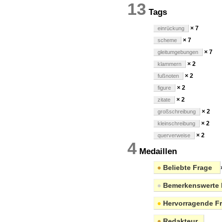
13
Tags
× 7
einrückung
× 7
scheme
× 7
gleitumgebungen
× 2
klammern
× 2
fußnoten
× 2
figure
× 2
zitate
× 2
großschreibung
× 2
kleinschreibung
× 2
querverweise
4
Medaillen
●
Beliebte Frage
●
Bemerkenswerte 
●
Hervorragende F
●
Redakteur