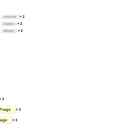
× 2
cleverref
× 2
caption
× 2
biblatex
× 3
Frage
× 3
rage
× 3