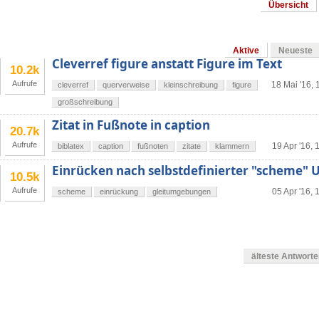
Übersicht
Aktive
Neueste
Cleverref figure anstatt Figure im Text
10.2k
Aufrufe
18 Mai '16, 
cleverref
querverweise
kleinschreibung
figure
großschreibung
Zitat in Fußnote in caption
20.7k
Aufrufe
19 Apr '16, 
biblatex
caption
fußnoten
zitate
klammern
Einrücken nach selbstdefinierter "scheme
10.5k
Aufrufe
05 Apr '16, 
scheme
einrückung
gleitumgebungen
älteste Antwort
en