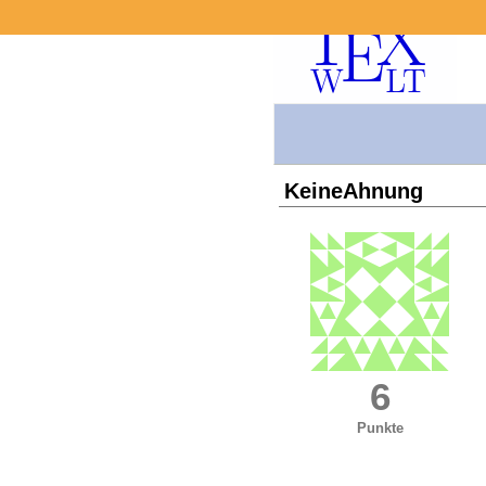
KeineAhnung
6
Punkte