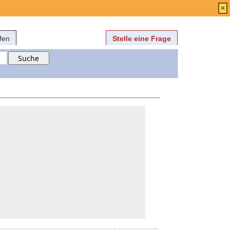
Anmelden
über
FAQ
×
fen
Stelle eine Frage