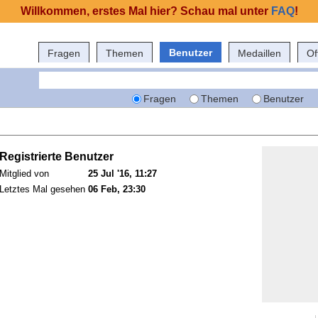
Willkommen, erstes Mal hier? Schau mal unter
FAQ
!
Benutzer
Fragen
Themen
Medaillen
Of
Fragen
Themen
Benutzer
Registrierte Benutzer
Mitglied von
25 Jul '16, 11:27
Letztes Mal gesehen
06 Feb, 23:30