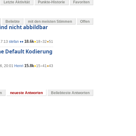
Letzte Aktivität
Punkte-Historie
Favoriten
Beliebte
mit den meisten Stimmen
Offen
nd nicht abbildbar
18.6k
17:13
stefan ♦♦
●
18
●
32
●
51
he Default Kodierung
15.8k
16, 20:01
Henri
●
15
●
41
●
43
en
neueste Antworten
Beliebteste Antworten