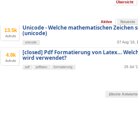
Übersicht
Aktive
Neueste
Unicode - Welche mathematischen Zeichen si
13.5k
(unicode)
Aufrufe
07 Aug '16, 
unicode
[closed] Pdf Formatierung von Latex... Welc
4.8k
wird verwendet?
Aufrufe
26 Jul '
pdf
pdflatex
formatierung
älteste Antwort
en