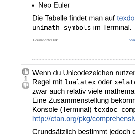
Neo Euler
Die Tabelle findet man auf
texdo
im Terminal.
unimath-symbols
Permanenter link
bear
Wenn du Unicodezeichen nutzen 
1
Regel mit
oder
lualatex
xelat
zwar auch relativ viele mathemat
Eine Zusammenstellung bekommt
Konsole (Terminal)
texdoc com
http://ctan.org/pkg/comprehensi
Grundsätzlich bestimmt jedoch d