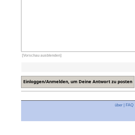
[Vorschau ausblenden]
über
|
FAQ