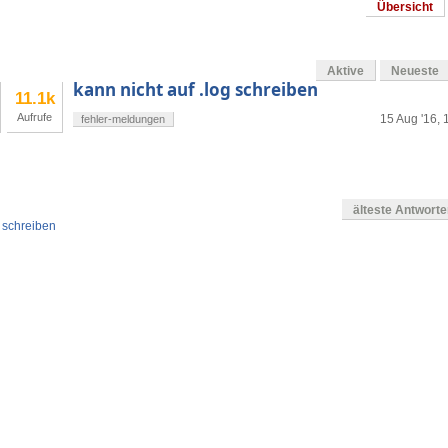
Übersicht
Aktive
Neueste
kann nicht auf .log schreiben
11.1k
Aufrufe
15 Aug '16, 
fehler-meldungen
älteste Antwort
g schreiben
en