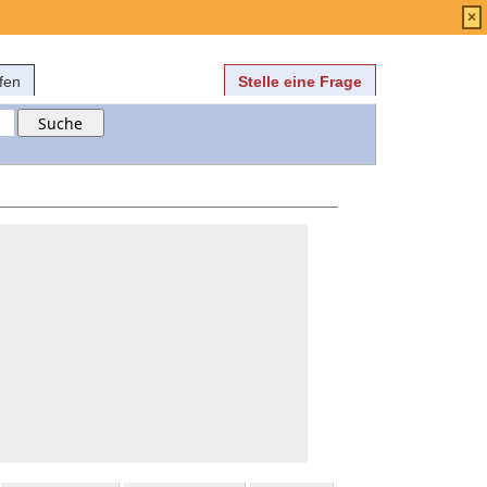
Anmelden
über
FAQ
×
fen
Stelle eine Frage