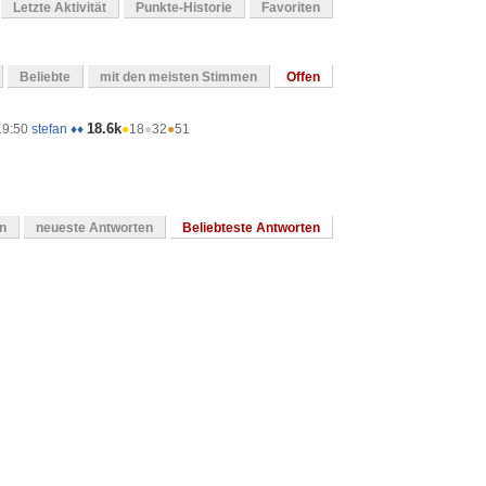
Letzte Aktivität
Punkte-Historie
Favoriten
Beliebte
mit den meisten Stimmen
Offen
18.6k
19:50
stefan ♦♦
●
18
●
32
●
51
en
neueste Antworten
Beliebteste Antworten