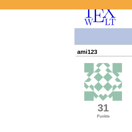
ami123
31
Punkte