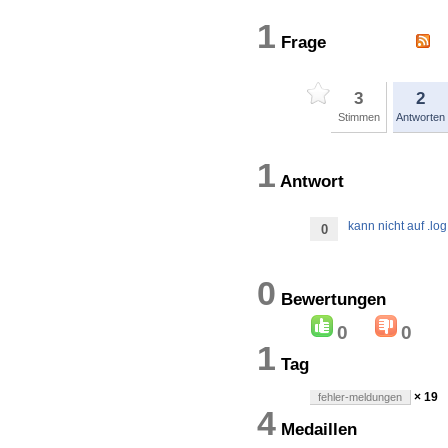
1
Frage
3
2
Stimmen
Antworten
1
Antwort
kann nicht auf .lo
0
0
Bewertung
0
0
1
Tag
× 19
fehler-meldungen
4
Medaillen