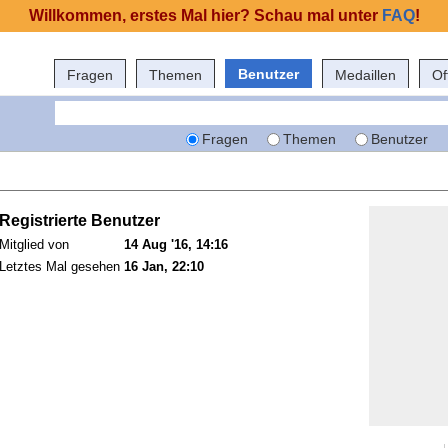
Willkommen, erstes Mal hier? Schau mal unter
FAQ
!
Benutzer
Fragen
Themen
Medaillen
Of
Fragen
Themen
Benutzer
Registrierte Benutzer
Mitglied von
14 Aug '16, 14:16
Letztes Mal gesehen
16 Jan, 22:10