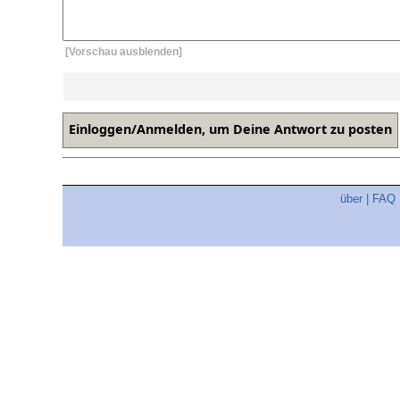
[Vorschau ausblenden]
über
|
FAQ