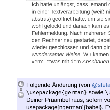
Ich hatte unlängst, dass jemand 
in einer Textverarbeitung (weiß 
abstrus) geöffnet hatte, um sie 
wohl gelockt und danach kam es
Fehlermeldung. Nach mehreren S
den Rechner neu gestartet, dabei
wieder geschlossen und dann gi
wundersamer Weise
. Wir kamen 
verm. etwas mit dem
Anschauen
Folgende Änderung (von
@stef
0
sowie
\usepackage{german}
\
Deiner Präambel raus, sofern v
usepackage[ngerman]{babel}. Evt