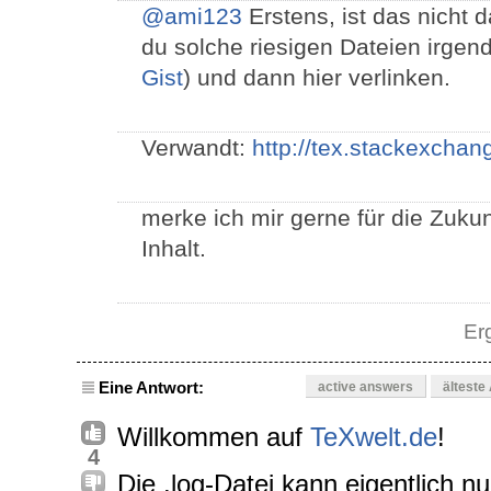
@ami123
Erstens, ist das nicht 
du solche riesigen Dateien irgen
Gist
) und dann hier verlinken.
Verwandt:
http://tex.stackexcha
merke ich mir gerne für die Zukunf
Inhalt.
Er
Eine Antwort:
active answers
älteste
Willkommen auf
TeXwelt.de
!
4
Die .log-Datei kann eigentlich n