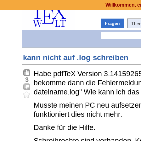
Willkommen, er
Fragen
The
kann nicht auf .log schreiben
Habe pdfTeX Version 3.14159265
3
bekomme dann die Fehlermeldung "
dateiname.log" Wie kann ich da
Musste meinen PC neu aufsetzen 
funktioniert dies nicht mehr.
Danke für die Hilfe.
Schreibrechte sind vorhanden. Ke