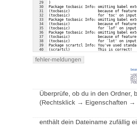
29
)
30
Package tocbasic Info: omitting babel ext
31
(tocbasic)             because of feature
32
(tocbasic)             for `toc' on input
33
Package tocbasic Info: omitting babel ext
34
(tocbasic)             because of feature
35
(tocbasic)             for `lof' on input
36
Package tocbasic Info: omitting babel ext
37
(tocbasic)             because of feature
38
(tocbasic)             for `lot' on input
39
Package scrartcl Info: You've used standa
40
(scrartcl)             This is correct!
41
(scrartcl)             Internally I'm usi
fehler-meldungen
bear
Überprüfe, ob du in den Ordner, 
(Rechtsklick → Eigenschaften → 
enthält dein Dateiname zufällig 