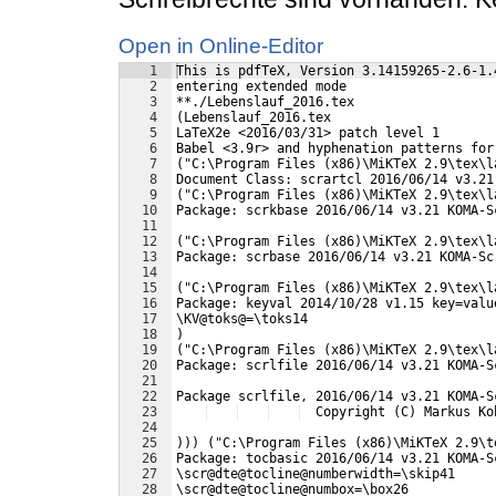
Open in Online-Editor
1
This is pdfTeX, Version 3.14159265-2.6-1.
2
entering extended mode
3
**./Lebenslauf_2016.tex
4
(Lebenslauf_2016.tex
5
LaTeX2e <2016/03/31> patch level 1
6
Babel <3.9r> and hyphenation patterns for
7
("C:\Program Files (x86)\MiKTeX 2.9\tex\l
8
Document Class: scrartcl 2016/06/14 v3.21
9
("C:\Program Files (x86)\MiKTeX 2.9\tex\l
10
Package: scrkbase 2016/06/14 v3.21 KOMA-S
11
12
("C:\Program Files (x86)\MiKTeX 2.9\tex\l
13
Package: scrbase 2016/06/14 v3.21 KOMA-Sc
14
15
("C:\Program Files (x86)\MiKTeX 2.9\tex\l
16
Package: keyval 2014/10/28 v1.15 key=valu
17
\KV@toks@=\toks14
18
)
19
("C:\Program Files (x86)\MiKTeX 2.9\tex\l
20
Package: scrlfile 2016/06/14 v3.21 KOMA-S
21
22
Package scrlfile, 2016/06/14 v3.21 KOMA-S
23
  Copyright (C) Markus Ko
24
25
))) ("C:\Program Files (x86)\MiKTeX 2.9\t
26
Package: tocbasic 2016/06/14 v3.21 KOMA-S
27
\scr@dte@tocline@numberwidth=\skip41
28
\scr@dte@tocline@numbox=\box26