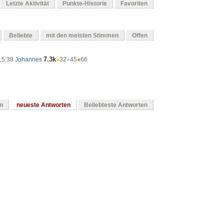
Letzte Aktivität
Punkte-Historie
Favoriten
Beliebte
mit den meisten Stimmen
Offen
7.3k
 15:38
Johannes
●
32
●
45
●
66
en
neueste Antworten
Beliebteste Antworten