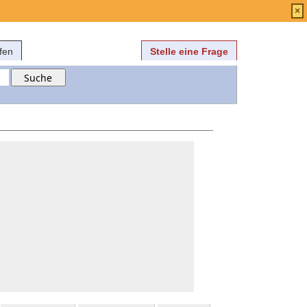
Anmelden
über
FAQ
×
fen
Stelle eine Frage