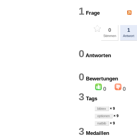
1
Frage
0
1
Stimmen
Antwort
0
Antworten
0
Bewertung
0
0
3
Tags
× 9
bibtex
× 9
optionen
× 9
natbib
3
Medaillen