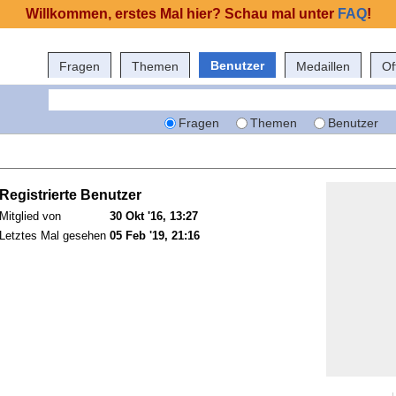
Willkommen, erstes Mal hier? Schau mal unter
FAQ
!
Benutzer
Fragen
Themen
Medaillen
Of
Fragen
Themen
Benutzer
Registrierte Benutzer
Mitglied von
30 Okt '16, 13:27
Letztes Mal gesehen
05 Feb '19, 21:16