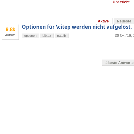
Übersicht
Aktive
Neueste
Optionen für \citep werden nicht aufgelöst.
9.8k
Aufrufe
30 Okt '16,
optionen
bibtex
natbib
älteste Antwort
en