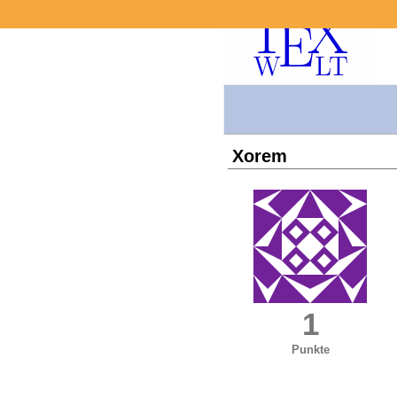
Xorem
1
Punkte