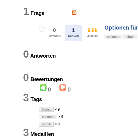
1
Frage
Optionen für
0
1
9.8k
Stimmen
Antwort
Aufrufe
optionen
bibtex
0
Antworten
0
Bewertungen
0
0
3
Tags
× 9
bibtex
× 9
optionen
× 9
natbib
3
Medaillen