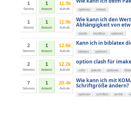
Wie kann ich beim Pak
1
1
11.5k
Stimme
Antwort
Aufrufe
optionen
minted
Wie kann ich den Wert
1
1
11.9k
Abhängigkeit von etw
Stimme
Antwort
Aufrufe
siunitx
etoolbox
optionen
Kann ich in biblatex 
2
1
12.6k
Stimmen
Antwort
Aufrufe
biblatex
optionen
option clash für imak
2
1
12.2k
Stimmen
Antwort
Aufrufe
color
pakete
optionen
fehl
Wie kann ich mit KOMA
7
1
20.4k
Schriftgröße ändern?
Stimmen
Antwort
Aufrufe
optionen
schriften
archiv
s