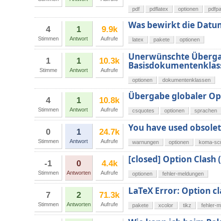
pdf
pdflatex
optionen
pdfp
Was bewirkt die Datu
4
1
9.9k
Stimmen
Antwort
Aufrufe
latex
pakete
optionen
Unerwünschte Überga
1
1
10.3k
Basisdokumentenklas
Stimme
Antwort
Aufrufe
optionen
dokumentenklassen
Übergabe globaler Op
4
1
10.8k
Stimmen
Antwort
Aufrufe
csquotes
optionen
sprachen
You have used obsolet
0
1
24.7k
Stimmen
Antwort
Aufrufe
warnungen
optionen
koma-scr
[closed] Option Clash 
-1
0
4.4k
Stimmen
Antworten
Aufrufe
optionen
fehler-meldungen
LaTeX Error: Option c
7
2
71.3k
Stimmen
Antworten
Aufrufe
pakete
xcolor
tikz
fehler-