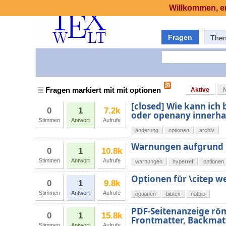
Willkommen, er
Fragen
The
Fragen markiert mit mit optionen
Aktive
[closed] Wie kann ich
0
1
7.2k
oder openany innerha
Stimmen
Antwort
Aufrufe
änderung
optionen
archiv
Warnungen aufgrund 
0
1
10.8k
Stimmen
Antwort
Aufrufe
warnungen
hyperref
optionen
Optionen für \citep w
0
1
9.8k
Stimmen
Antwort
Aufrufe
optionen
bibtex
natbib
PDF-Seitenanzeige röm
0
1
15.8k
Frontmatter, Backmat
Stimmen
Antwort
Aufrufe